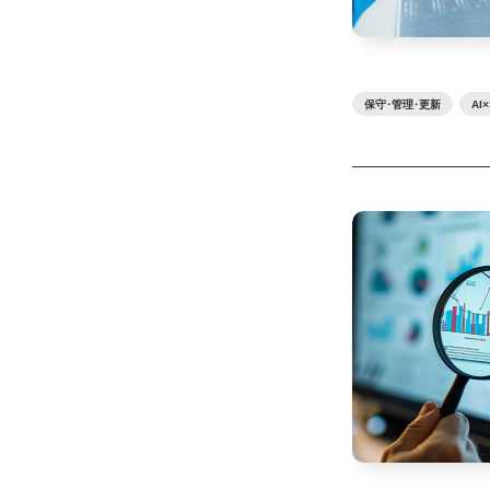
保守･管理･更新
AI