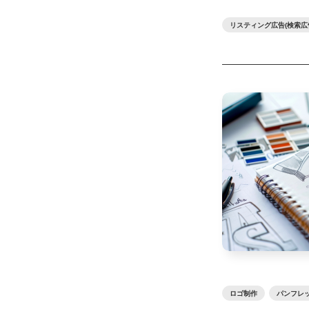
リスティング広告(検索広
ロゴ制作
パンフレ