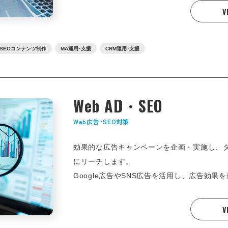
V
×SEOコンテンツ制作
MA運用･支援
CRM運用･支援
Web AD・SEO
Web広告･SEO対策
効果的な広告キャンペーンを企画・実施し、
にリーチします。
Google広告やSNS広告を活用し、広告効果
V