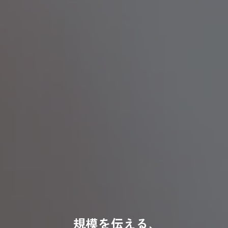
規
模
を
伝
え
る
､