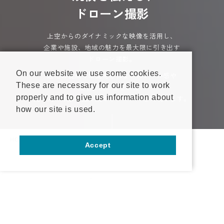
ド
ロ
ー
ン
撮
影
上空からのダイナミックな映像を活用し、
企業や施設、地域の魅力を最大限に引き出す
ドローン撮影。
On our website we use some cookies.
通常の視点では捉えきれないスケール感や
These are necessary for our site to work
立地の優位性を伝え、
properly and to give us information about
見る人の印象に強く残るビジュアルを実現します。
how our site is used.
HOME
サービス案内
写真撮影･動画制作
ドローン撮影
Accept
企業施設･工場･店舗･
資料請求
お問い合わせ
建築物･地域風景など､
通常撮影では伝えにくい