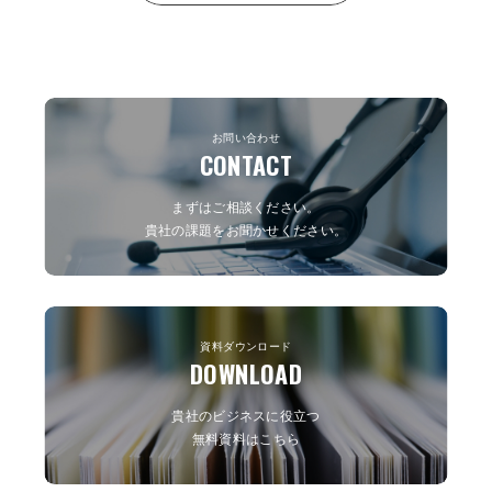
ョンの活用、外部パートナー
など多角的な戦略が不可欠で
の選び方まで、実務で使える
す。近年では、行動データや
判断軸をご紹介していきま
AIを活用したターゲティング
す。
精度向上、配信プラットフォ
ームの最適な組み合わせ、そ
お問い合わせ
してLP（ランディングペー
CONTACT
ジ）設計による顧客体験の強
化など、取り組むべき施策は
まずはご相談ください。
多岐にわたります。 本記事で
貴社の課題をお聞かせください。
は、JOTOの豊富な知見・先
進事例に基づき、インターネ
ット広告のリターンを最大化
するための実践的なノウハウ
資料ダウンロード
や新たな成長機会を余すこと
DOWNLOAD
なくご紹介します。“ネット広
告の効果が頭打ち”と感じてい
貴社のビジネスに役立つ
る方も、最新の施策とトレン
無料資料はこちら
ドを知ることで、新たな可能
性が拓けるはずです。次章か