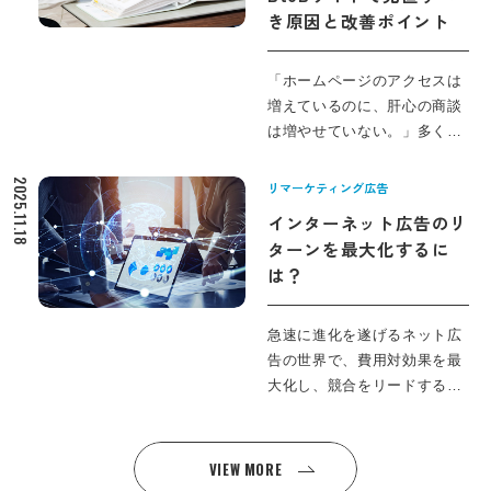
ばかり増えて肝心の商談や引
き原因と改善ポイント
順番に整理していきます。
き合いにつながらないケース
も少なくありません。 本記事
では、製造業が「製品名」で
「ホームページのアクセスは
指名されない前提に立ち、用
増えているのに、肝心の商談
途・課題・技術といった“製品
は増やせていない。」多くの
名以外”のキーワードで、どう
BtoB企業がぶつかるこの壁
検索流入を設計すべきかを整
は、単にアクセス数の問題で
2025.11.18
リマーケティング広告
理します。さらに、問い合わ
はなく「アクセスの質」やタ
インターネット広告のリ
せにつながる検索ニーズの見
ーゲット設定、導線設計に原
ターンを最大化するに
極め方、コンテンツの作り
因があることがほとんどで
は？
方、導線設計、そして外注判
す。 本記事では、問い合わせ
断のポイントまで、株式会社
はあるのに商談につながらな
JOTOがBtoBの現場で支援し
い、営業や売り込みばかりが
急速に進化を遂げるネット広
てきた視点から具体的に解説
来てしまう、といった典型的
告の世界で、費用対効果を最
していきます。
な症状から、自社サイトのど
大化し、競合をリードするた
こを見直すべきかを整理しま
めには、従来のリスティング
す。 そのうえで、商談を増や
広告運用だけでなく、ターゲ
すためのコンテンツ・SEO・
ット理解やクリエイティブの
VIEW MORE
マーケティングオートメーシ
精度、最新のデータ分析手法