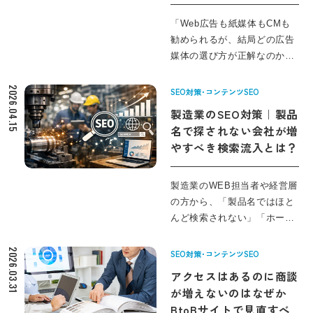
「Web広告も紙媒体もCMも
勧められるが、結局どの広告
媒体の選び方が正解なのか分
からない」。 そんな中小企業
の経営者・ご担当者のため
2026.04.15
SEO対策･コンテンツSEO
に、広告媒体の種類ごとの役
製造業のSEO対策｜製品
割を整理し、自社に合う集
名で探されない会社が増
客・販促媒体の比較軸を具体
やすべき検索流入とは？
的にまとめました。 Web広告
と紙媒体の比較、テレビ
CM・交通広告などの使いど
製造業のWEB担当者や経営層
ころ、BtoB企業ならではの営
の方から、「製品名ではほと
業プロセスとの相性、限られ
んど検索されない」「ホーム
た予算での広告媒体比較と組
ページはあるのに、問い合わ
み合わせ方まで「広告の出し
せが増えない」という声をよ
2026.03.31
SEO対策･コンテンツSEO
方をどこから見直すべきか」
く伺います。検索エンジンか
アクセスはあるのに商談
「どのタイミングで外部パー
らの流入を増やそうとSEO対
が増えないのはなぜか
トナーに相談すべきか」を判
策に取り組んでも、アクセス
BtoBサイトで見直すべ
断できる実務的な視点から、