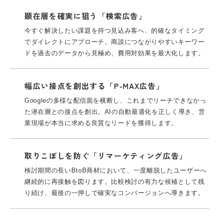
顕在層を確実に狙う「検索広告」
今すぐ解決したい課題を持つ見込み客へ、的確なタイミング
でダイレクトにアプローチ。
商談につながりやすいキーワー
ドを過去のデータから見極め、費用対効果を最大化します。
幅広い接点を創出する「P-MAX広告」
Googleの多様な配信面を横断し、これまでリーチできなかっ
た潜在層との接点を創出。
AIの自動最適化を正しく導き、営
業現場が本当に求める良質なリードを獲得します。
取りこぼしを防ぐ「リマーケティング広告」
検討期間の長いBtoB商材において、一度離脱したユーザーへ
継続的に再接触を図ります。
比較検討の有力な候補として残
り続け、最後の一押しで確実なコンバージョンへ導きます。