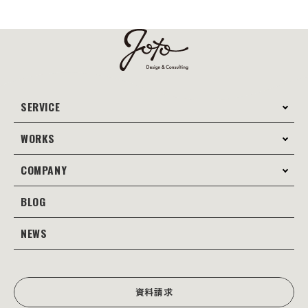
らは、効率的かつ成果につな
がる広告運用のポイントを詳
しく解説していきます。
SERVICE
WORKS
サービス案内
コンサルティング
COMPANY
制作事例
Webサイト制作
Web
BLOG
会社案内
Webサイト支援
グラフィック
当社の強み
NEWS
JOTOブログ
Web広告･SEO対策
販促物
理念・経営戦略
グラフィックデザイン
JOTOからのお知らせ
写真撮影･動画制作
会社沿革
写真撮影･動画制作
資料請求
会社概要