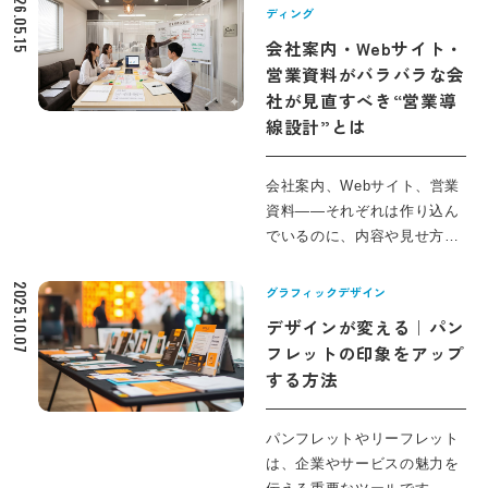
2026.05.15
に、広告媒体の種類ごとの役
ディング
割を整理し、自社に合う集
会社案内・Webサイト・
客・販促媒体の比較軸を具体
営業資料がバラバラな会
的にまとめました。 Web広告
社が見直すべき“営業導
と紙媒体の比較、テレビ
線設計”とは
CM・交通広告などの使いど
ころ、BtoB企業ならではの営
業プロセスとの相性、限られ
会社案内、Webサイト、営業
た予算での広告媒体比較と組
資料――それぞれは作り込ん
み合わせ方まで「広告の出し
でいるのに、内容や見せ方が
方をどこから見直すべきか」
バラバラで「結局、何が強み
「どのタイミングで外部パー
なのか伝わりきっていない」
2025.10.07
グラフィックデザイン
トナーに相談すべきか」を判
と感じることはありません
デザインが変える｜パン
断できる実務的な視点から、
か？BtoB営業ツールや販促物
フレットの印象をアップ
順番に整理していきます。
を個別最適で作り足していく
する方法
と、営業現場での活用が属人
化し、せっかくの問い合わせ
が商談に進まない「静かな機
パンフレットやリーフレット
会損失」が起こります。 本記
は、企業やサービスの魅力を
事では、会社案内とWebサイ