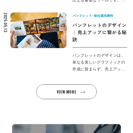
伝える重要なツールです。ど
ト・営業資料を連携させ、認
んなに内容が充実していて
知から商談まで一貫した「営
も、見た目の印象やデザイン
2025.05.13
パンフレット･会社案内制作
業導線」を設計する手法を整
次第で、その効果は大きく左
パンフレットのデザイン
理します。「いつ・何を・ど
右されてしまいます。そこで
｜売上アップに繋がる秘
のツールで」伝えるべきかを
本記事では、グラフィックデ
訣
明確にし、点在するツールを
ザインの視点から、パンフレ
売上へと直結させる実務的な
ットの印象をアップさせる具
視点を解説します。
体的なテクニックや工夫をわ
パンフレットのデザインは、
かりやすくご紹介します。
単なる美しいグラフィックの
「第一印象を高めるビジュア
作成に留まらず、売上アップ
ルの重要性」から「ターゲッ
を目指す重要なツールとして
トに響くカラーやフォントの
の役割を果たします。しか
選び方」、「レイアウトで差
し、すべてのパンフレットが
VIEW MORE
をつけるコツ」や「読みやす
期待する効果を発揮するわけ
いテキストや情報整理のポイ
ではありません。なぜあなた
ント」まで、プロが実践する
のパンフレットは売上に繋が
デザインノウハウを解説。読
らないのでしょうか？ この疑
みやすいパンフレット作成に
問に答えるべく、効果的なデ
役立つエッセンスを詰め込み
ザインの基本要素からターゲ