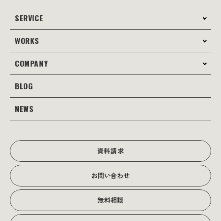
を手に入れる準備は整ってい
ますか？
SERVICE
WORKS
サービス案内
コンサルティング
COMPANY
制作事例
Webサイト制作
Web
BLOG
会社案内
Webサイト支援
グラフィック
当社の強み
NEWS
JOTOブログ
Web広告･SEO対策
販促物
理念・経営戦略
グラフィックデザイン
JOTOからのお知らせ
写真撮影･動画制作
会社沿革
写真撮影･動画制作
資料請求
会社概要
お問い合わせ
アクセス
無料相談