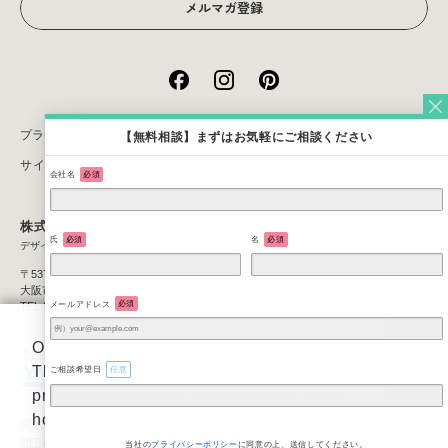
メルマガ登録
プライバシーポリシー
【無料相談】まずはお気軽にご相談ください
サイトマップ
会社名
必須
株式会社JOTO
氏
必須
名
必須
デザイン＆コンサルティング
〒537-0025
大阪市東成区中道3丁目1番1号
メールアドレス
必須
TEL:06-6971-4560
On our website we use some cookies.
These are necessary for our site to work
ご相談希望日
任意
properly and to give us information about
how our site is used.
関連サイト
当社の
プライバシーポリシー
に同意の上、送信してください。