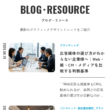
BLOG･RESOURCE
ブログ・リソース
最新のグラフィックデザイントレンドをご紹介
2026.06.19
ブランディング
広告媒体の選び方がわか
らない企業様へ｜Web・
紙・CM・メディアを比
較する判断基準
「Web広告も紙媒体もCMも
勧められるが、結局どの広告
媒体の選び方が正解なのか分
からない」。 そんな中小企業
の経営者・ご担当者のため
パンフレット･会社案内制作, ブラン