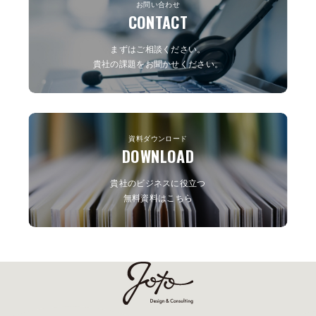
お問い合わせ
ました。 あなたのパンフレッ
ットオーディエンスの分析、
CONTACT
トが、もっと印象的で魅力的
さらに色やフォントの選択、
に生まれ変わるヒントがきっ
画像使用のテクニックまで、
まずはご相談ください。
と見つかります。気になる続
重要なポイントを解説しま
貴社の課題をお聞かせください。
きは、ぜひ本文でご覧くださ
す。特にグラフィックデザイ
い。
ンの視点から、わかりやす
く、読みやすくするためのデ
ザイン方法について深掘りし
資料ダウンロード
ます。 コピーライティングに
DOWNLOAD
おいても、キャッチコピーの
作成やストーリーテリングの
貴社のビジネスに役立つ
活用法を徹底解説。さらに、
無料資料はこちら
プロセスの最適化や配布戦略
についても触れ、パンフレッ
トの効果測定方法を明らかに
します。 この読み応えある記
事で、パンフレットが持つ本
来の力を引き出し、売上向上
を実現させましょう。その鍵