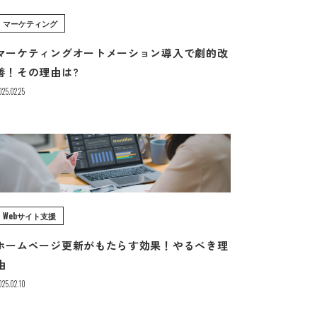
マーケティング
マーケティングオートメーション導入で劇的改
善！その理由は?
025.02.25
Webサイト支援
ホームページ更新がもたらす効果！やるべき理
由
025.02.10