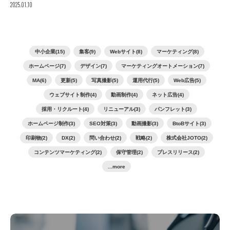
2025.01.10
中小企業(15)
集客(9)
Webサイト(8)
マーケティング(8)
ホームページ(7)
デザイン(7)
マーケティングオートメーション(7)
MA(6)
更新(5)
写真撮影(5)
運用代行(5)
Web広告(5)
ウェブサイト制作(4)
動画制作(4)
ネット広告(4)
採用・リクルート(4)
リニューアル(3)
パンフレット(3)
ホームページ制作(3)
SEO対策(3)
動画撮影(3)
BtoBサイト(3)
印刷物(2)
DX(2)
問い合わせ(2)
戦略(2)
株式会社JOTO(2)
コンテンツマーケティング(2)
保守管理(2)
プレスリリース(2)
...more