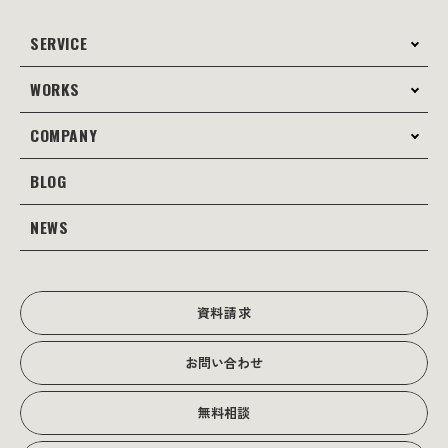
SERVICE
WORKS
サービス案内
コンサルティング
COMPANY
制作事例
Webサイト制作
Web
BLOG
会社案内
Webサイト支援
グラフィック
当社の強み
NEWS
JOTOブログ
Web広告･SEO対策
販促物
理念・経営戦略
グラフィックデザイン
JOTOからのお知らせ
写真撮影･動画制作
会社沿革
写真撮影･動画制作
資料請求
会社概要
お問い合わせ
アクセス
無料相談