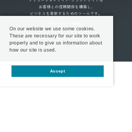
お客様との信頼関係を構築し､
ビジネスを革新するためのツールです。
貴社の抱える課題･
On our website we use some cookies.
ターゲットのニーズを深く理解し､
These are necessary for our site to work
お客様の課題を解決するための
properly and to give us information about
特別なWebソリューションを提供します。
how our site is used.
HOME
サービス案内
ホームページ･Webサイト制作
Accept
ソリューション･ブランドサイト制作
資料請求
お問い合わせ
ソリューションサイトの制作で
成果につなげるために
まず押さえるべき基本とは
成果を出すサイト制作には､