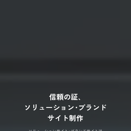
信
頼
の
証
､
ソ
リ
ュ
ー
シ
ョ
ン
･
ブ
ラ
ン
ド
サ
イ
ト
制
作
ソリューションサイト･ブランドサイトは