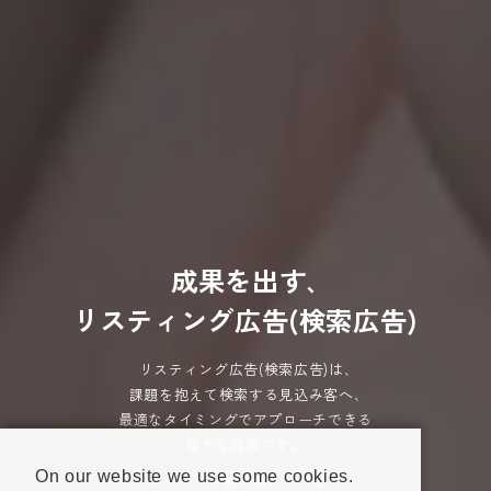
成
果
を
出
す
､
リ
ス
テ
ィ
ン
グ
広
告
(
検
索
広
告
)
リスティング広告(検索広告)は､
課題を抱えて検索する見込み客へ､
最適なタイミングでアプローチできる
強力な施策です。
On our website we use some cookies.
クリックを集めるだけでなく