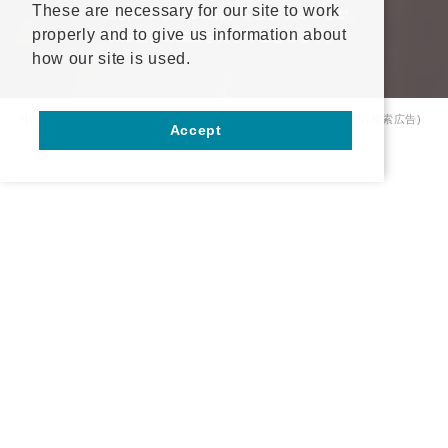
These are necessary for our site to work
「商談につながる導線」を設計することが､
properly and to give us information about
Web集客の成果を大きく左右します。
how our site is used.
HOME
サービス案内
Web広告･SEO対策
リスティング広告(検索広告)
Accept
リスティング広告で
資料請求
お問い合わせ
成果を出すために
まず
押さえるべき基本と考え方
リスティング広告(検索広告)は､
課題を抱えて今すぐ情報を探している企業担当者へ
直接アプローチできる実務性の高い手法です。
一方で、仕組みを理解せずに出稿すると､
費用だけがかさむ結果になりがちです。
ここでは、BtoB担当者がまず押さえるべき