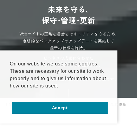
未
来
を
守
る
､
保
守
･
管
理
･
更
新
Webサイトの正常な運営とセキュリティを守るため､
定期的なバックアップやアップデートを実施して
最新の状態を維持。
ビジネスの成長に合わせた
On our website we use some cookies.
コンテンツ更新や機能追加を通じ､
These are necessary for our site to work
快適な閲覧体験と
properly and to give us information about
検索エンジンの評価向上を継続的にサポートします。
how our site is used.
HOME
サービス案内
ホームページ･Webサイト支援
保守･管理･更新
Accept
Webサイトの保守･管理･更新で
資料請求
お問い合わせ