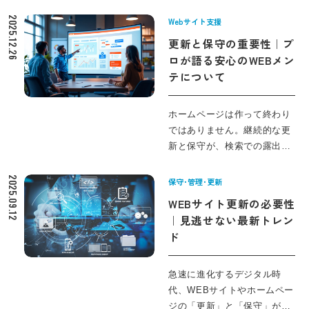
ないでしょうか。 MAを導入
したものの、リードフォロー
2025.12.26
Webサイト支援
の設計が曖昧なまま「とりあ
更新と保守の重要性｜プ
えず一斉メール配信」に留ま
ロが語る安心のWEBメン
っている企業も少なくありま
テについて
せん。本来、資料請求の瞬間
は関心が最も高く、適切なフ
ォロー次第で商談化率を大き
ホームページは作って終わり
く変えられるポイントです。
ではありません。継続的な更
しかし、営業とマーケの役割
新と保守が、検索での露出や
分担やリード定義、スコアリ
コンバージョン、ブランド信
ングが整理されていないと、
頼を左右します。株式会社
2025.09.12
保守･管理･更新
せっかくのホットリードも取
JOTOはマーケティング視
WEBサイト更新の必要性
りこぼしてしまいます。 この
点、デザイン視点、ユーザー
｜見逃せない最新トレン
記事では、BtoB企業がMAを
視点、分析視点を重視し、
ド
活用して「資料ダウンロード
SEO・CMS運用やバックアッ
後の見込み客を放置しない」
プ、脆弱性対応まで含めてお
ためのリードフォロー設計の
客様の課題を深掘りしながら
急速に進化するデジタル時
基本から、シナリオ・メール
最適な運用設計を提案しま
代、WEBサイトやホームペー
施策、KPI設計までを体系的
す。 本記事では更新の目的や
ジの「更新」と「保守」が、