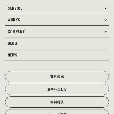
SERVICE
WORKS
サービス案内
コンサルティング
COMPANY
制作事例
Webサイト制作
Web
BLOG
会社案内
Webサイト支援
グラフィック
当社の強み
NEWS
JOTOブログ
Web広告･SEO対策
販促物
理念・経営戦略
グラフィックデザイン
JOTOからのお知らせ
写真撮影･動画制作
会社沿革
写真撮影･動画制作
資料請求
会社概要
お問い合わせ
アクセス
無料相談