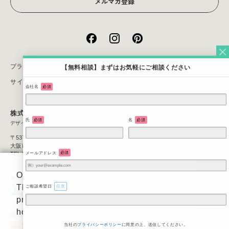
メルマガ登録
プライバシーポリシー
【無料相談】まずはお気軽にご相談ください
サイトマップ
会社名
必須
株式会社JOTO
氏
必須
名
必須
デザイン＆コンサルティング
〒537-0025
大阪市東成区中道3丁目1番1号
メールアドレス
必須
TEL:06-6971-4560
On our website we use some cookies.
These are necessary for our site to work
ご相談希望日
任意
properly and to give us information about
how our site is used.
関連サイト
当社の
プライバシーポリシー
に同意の上、送信してください。