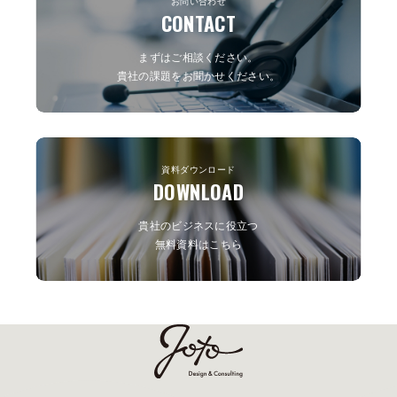
お問い合わせ
マンスを最大限に引き出すヒ
ジネスに与える驚きの影響を
CONTACT
ントを一緒に探ってみません
探ります。競合と差をつける
か？
ための施策や、コンテンツの
まずはご相談ください。
質を高める方法も徹底解説。
貴社の課題をお聞かせください。
さあ、あなたの Webサイトを
次のレベルに引き上げるため
のステップを一緒に見ていき
ましょう。ここから始める成
資料ダウンロード
功への第一歩をお見逃しな
DOWNLOAD
く。
貴社のビジネスに役立つ
無料資料はこちら