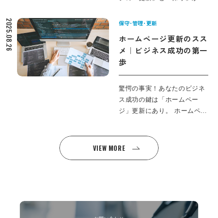
に整理します。自社の現状を
保守の役割、放置のリスク、
なぜ今これほど注目されてい
見直し、どこから改善すべき
コストと導入の目安から、優
るのでしょうか。スマートフ
2025.08.26
保守･管理･更新
かを一緒に確認していきまし
先順位の付け方や必須の安全
ォン利用者の増加や、最新の
ホームページ更新のスス
ょう。
対策、デザイン・分析による
デザイン・技術トレンドに対
メ｜ビジネス成功の第一
改善手法まで、実践的にわか
応したサイト管理は、企業価
歩
りやすく解説します。まず
値やブランドイメージの向上
は、成果につながるメンテ設
にも直結します。 さらに、競
計の秘訣と運用で押さえるべ
合サイトとの差別化やSEO対
驚愕の事実！あなたのビジネ
き要点から読み進めてくださ
策、ユーザー満足度を高める
ス成功の鍵は「ホームペー
い。
最新トレンドの導入は、効果
ジ」更新にあり。 ホームペー
的なWEBサイト・ホームペー
ジは、単なるビジネスの名刺
ジ運用には欠かせないポイン
ではありません。それは、顧
トです。ホームページ更新や
客との重要な接点であり、第
VIEW MORE
保守の体制強化、社内外との
一印象を形成するツールで
連携、そして成果を出すため
す。しかし、その必要性と最
の運用ノウハウなど、押さえ
新の管理・支援手法をご存じ
ておきたい情報が満載です。
でしょうか？ この記事では、
WEBサイト管理の最新動向を
Webサイト保守の最新戦略か
知り、自社サイトのパフォー
ら技術的改善の真相まで、ビ