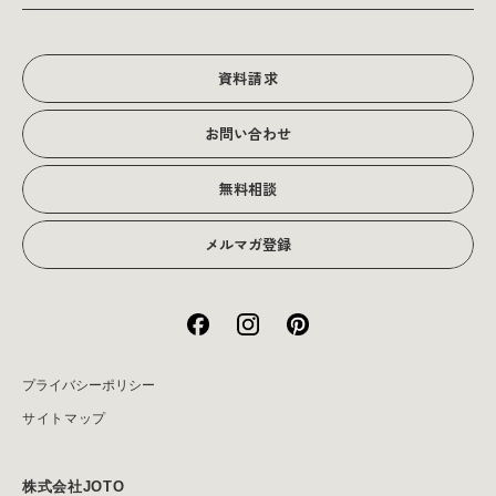
販促物
理念・経営戦略
グラフィックデザイン
JOTOからのお知らせ
写真撮影･動画制作
会社沿革
写真撮影･動画制作
資料請求
会社概要
お問い合わせ
アクセス
無料相談
メルマガ登録
プライバシーポリシー
サイトマップ
株式会社JOTO