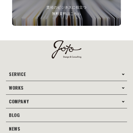
貴社のビジネスに役立つ
無料資料はこちら
SERVICE
WORKS
サービス案内
コンサルティング
COMPANY
制作事例
Webサイト制作
Web
BLOG
会社案内
Webサイト支援
グラフィック
当社の強み
NEWS
JOTOブログ
Web広告･SEO対策