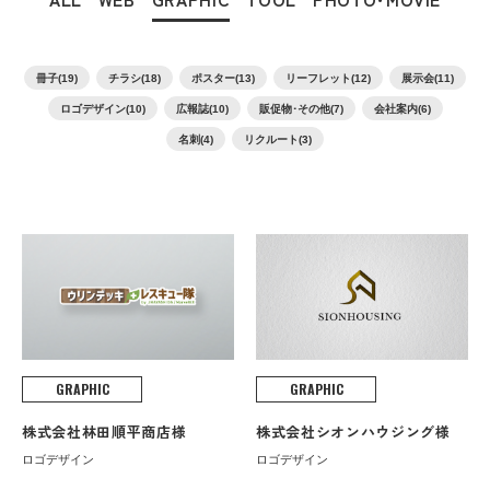
冊子(19)
チラシ(18)
ポスター(13)
リーフレット(12)
展示会(11)
ロゴデザイン(10)
広報誌(10)
販促物･その他(7)
会社案内(6)
名刺(4)
リクルート(3)
GRAPHIC
GRAPHIC
株式会社シオンハウジング様
株式会社林田順平商店様
ロゴデザイン
ロゴデザイン