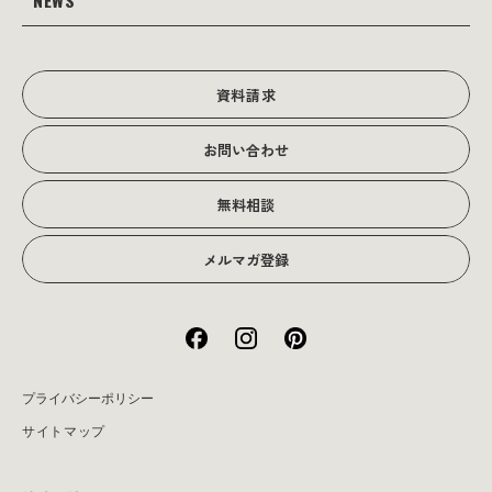
NEWS
JOTOブログ
Web広告･SEO対策
販促物
理念・経営戦略
グラフィックデザイン
JOTOからのお知らせ
写真撮影･動画制作
会社沿革
写真撮影･動画制作
資料請求
会社概要
お問い合わせ
アクセス
無料相談
メルマガ登録
プライバシーポリシー
サイトマップ