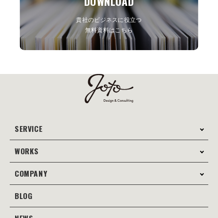
DOWNLOAD
貴社のビジネスに役立つ
無料資料はこちら
SERVICE
WORKS
サービス案内
コンサルティング
COMPANY
制作事例
Webサイト制作
Web
BLOG
会社案内
Webサイト支援
グラフィック
当社の強み