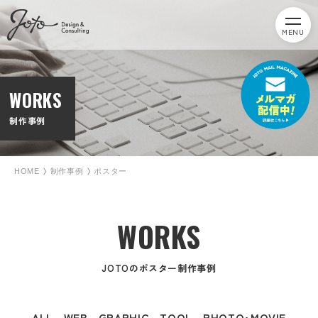
MENU
WORKS
制作事例
HOME
制作事例
ポスター
WORKS
JOTOのポスター制作事例
ALL
WEB
GRAPHIC
TOOL
PHOTO･MOVIE