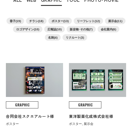
冊子(19)
チラシ(18)
ポスター(13)
リーフレット(12)
展示会(11)
ロゴデザイン(10)
広報誌(10)
販促物･その他(7)
会社案内(6)
名刺(4)
リクルート(3)
GRAPHIC
GRAPHIC
合同会社スクエアルート様
東洋製薬化成株式会社様
ポスター
ポスター, 展示会