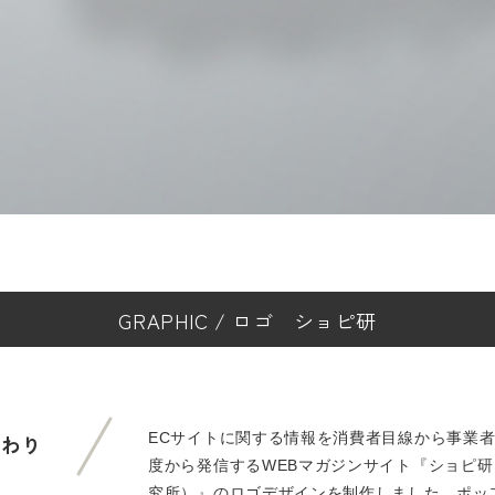
GRAPHIC
/
ロゴ
ショピ研
ECサイトに関する情報を消費者目線から事業
だわり
度から発信するWEBマガジンサイト『ショピ
究所）』のロゴデザインを制作しました。ポッ