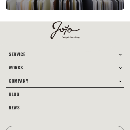
SERVICE
WORKS
サービス案内
コンサルティング
COMPANY
制作事例
Webサイト制作
Web
BLOG
会社案内
Webサイト支援
グラフィック
当社の強み
NEWS
JOTOブログ
Web広告･SEO対策
販促物
理念・経営戦略
グラフィックデザイン
JOTOからのお知らせ
写真撮影･動画制作
会社沿革
写真撮影･動画制作