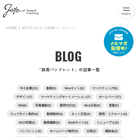
MENU
HOME
JOTOブログ
採用パンフレット
BLOG
「採用パンフレット」の記事一覧
中小企業(15)
集客(9)
Webサイト(8)
マーケティング(8)
デザイン(7)
マーケティングオートメーション(7)
ホームページ(7)
MA(6)
写真撮影(5)
運用代行(5)
Web広告(5)
更新(5)
ウェブサイト制作(4)
動画制作(4)
ネット広告(4)
採用・リクルート(4)
SEO対策(3)
動画撮影(3)
BtoBサイト(3)
リニューアル(3)
パンフレット(3)
ホームページ制作(3)
分析(2)
補助金(2)