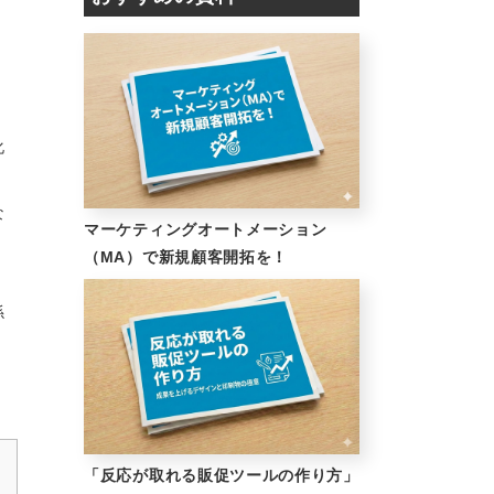
。
化
な
マーケティングオートメーション
（MA）で新規顧客開拓を！
係
「反応が取れる販促ツールの作り方」