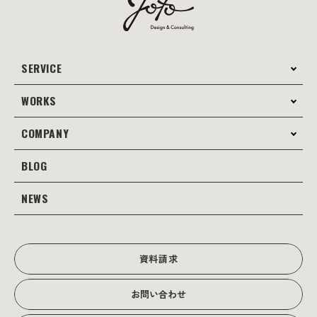
SERVICE
WORKS
サービス案内
コンサルティング
COMPANY
制作事例
Webサイト制作
Web
BLOG
会社案内
Webサイト支援
グラフィック
当社の強み
NEWS
JOTOブログ
Web広告･SEO対策
販促物
理念・経営戦略
グラフィックデザイン
JOTOからのお知らせ
写真撮影･動画制作
会社沿革
写真撮影･動画制作
資料請求
会社概要
お問い合わせ
アクセス