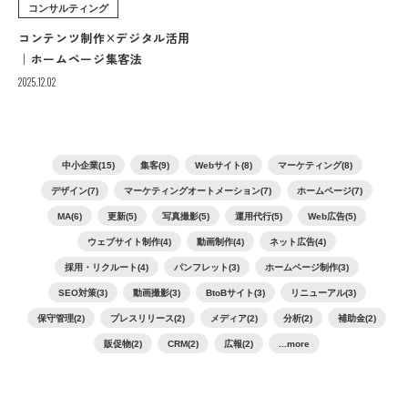
コンサルティング
コンテンツ制作×デジタル活用
｜ホームページ集客法
2025.12.02
中小企業(15)
集客(9)
Webサイト(8)
マーケティング(8)
デザイン(7)
マーケティングオートメーション(7)
ホームページ(7)
MA(6)
更新(5)
写真撮影(5)
運用代行(5)
Web広告(5)
ウェブサイト制作(4)
動画制作(4)
ネット広告(4)
採用・リクルート(4)
パンフレット(3)
ホームページ制作(3)
SEO対策(3)
動画撮影(3)
BtoBサイト(3)
リニューアル(3)
保守管理(2)
プレスリリース(2)
メディア(2)
分析(2)
補助金(2)
販促物(2)
CRM(2)
広報(2)
...more