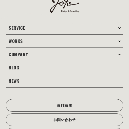
SERVICE
WORKS
サービス案内
コンサルティング
COMPANY
制作事例
Webサイト制作
Web
BLOG
会社案内
Webサイト支援
グラフィック
当社の強み
NEWS
JOTOブログ
Web広告･SEO対策
販促物
理念・経営戦略
グラフィックデザイン
JOTOからのお知らせ
写真撮影･動画制作
会社沿革
写真撮影･動画制作
資料請求
会社概要
お問い合わせ
アクセス