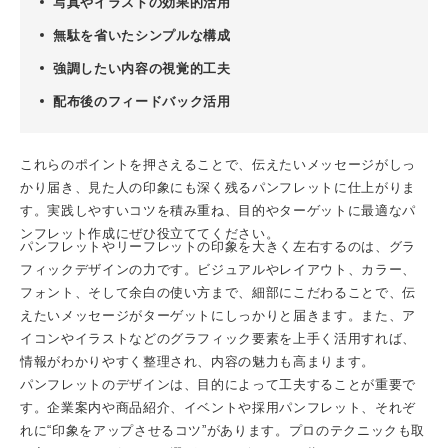
写真やイラストの効果的活用
無駄を省いたシンプルな構成
強調したい内容の視覚的工夫
配布後のフィードバック活用
これらのポイントを押さえることで、伝えたいメッセージがしっ
かり届き、見た人の印象にも深く残るパンフレットに仕上がりま
す。実践しやすいコツを積み重ね、目的やターゲットに最適な
パ
ンフレット
作成にぜひ役立ててください。
パンフレット
やリーフレットの印象を大きく左右するのは、
グラ
フィックデザイン
の力です。ビジュアルやレイアウト、カラー、
フォント、そして余白の使い方まで、細部にこだわることで、伝
えたいメッセージがターゲットにしっかりと届きます。また、ア
イコンやイラストなどのグラフィック要素を上手く活用すれば、
情報がわかりやすく整理され、内容の魅力も高まります。
パンフレットのデザインは、目的によって工夫することが重要で
す。企業案内や商品紹介、イベントや
採用パンフレット
、それぞ
れに“印象をアップさせるコツ”があります。プロのテクニックも取