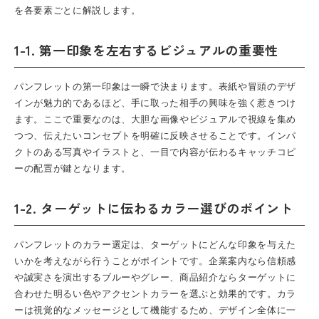
を各要素ごとに解説します。
1-1. 第一印象を左右するビジュアルの重要性
パンフレット
の第一印象は一瞬で決まります。表紙や冒頭のデザ
インが魅力的であるほど、手に取った相手の興味を強く惹きつけ
ます。ここで重要なのは、大胆な画像やビジュアルで視線を集め
つつ、伝えたいコンセプトを明確に反映させることです。インパ
クトのある写真やイラストと、一目で内容が伝わるキャッチコピ
ーの配置が鍵となります。
1-2. ターゲットに伝わるカラー選びのポイント
パンフレット
のカラー選定は、ターゲットにどんな印象を与えた
いかを考えながら行うことがポイントです。企業案内なら信頼感
や誠実さを演出するブルーやグレー、商品紹介ならターゲットに
合わせた明るい色やアクセントカラーを選ぶと効果的です。カラ
ーは視覚的なメッセージとして機能するため、デザイン全体に一