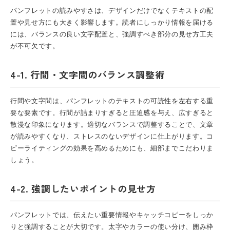
パンフレット
の読みやすさは、デザインだけでなくテキストの配
置や見せ方にも大きく影響します。読者にしっかり情報を届ける
には、バランスの良い文字配置と、強調すべき部分の見せ方工夫
が不可欠です。
4-1. 行間・文字間のバランス調整術
行間や文字間は、パンフレットのテキストの可読性を左右する重
要な要素です。行間が詰まりすぎると圧迫感を与え、広すぎると
散漫な印象になります。適切なバランスで調整することで、文章
が読みやすくなり、ストレスのないデザインに仕上がります。コ
ピーライティングの効果を高めるためにも、細部までこだわりま
しょう。
4-2. 強調したいポイントの見せ方
パンフレット
では、伝えたい重要情報やキャッチコピーをしっか
りと強調することが大切です。太字やカラーの使い分け、囲み枠