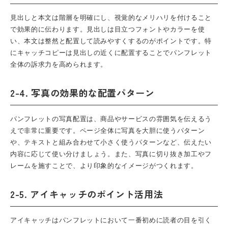
見出しと本文は階層を明確にし、視覚的なメリハリを付けること
で効果的に伝わります。見出しは目立つフォントやカラーを使
い、本文は整然と配置して読みやすくするのがポイントです。特
にキャッチコピーは見出しの近くに配置することでパンフレット
全体の訴求力を高められます。
2-4. 写真の効果的な配置パターン
パンフレット
の写真配置は、商品やサービスの雰囲気を伝えるう
えで非常に重要です。ページ全体に写真を大胆に使うパターン
や、テキストと組み合わせて小さく使うパターンなど、伝えたい
内容に応じて使い分けましょう。また、写真に切り抜き加工やフ
レームを施すことで、より印象的なイメージがつくれます。
2-5. アイキャッチのポイント活用法
アイキャッチは
パンフレット
において一番初めに読者の目を引く