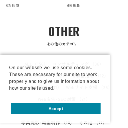
2026.06.19
2026.05.15
OTHER
その他のカテゴリー
ALL
（156）
コンサルティング
（36）
On our website we use some cookies.
These are necessary for our site to work
マーケティング
（42）
補助金活用
（12）
properly and to give us information about
Webサイト制作
（31）
Webサイト支援
（28）
how our site is used.
Web広告･SEO対策
（21）
Accept
グラフィックデザイン
（17）
写真撮影･動画制作
（10）
その他
（17）