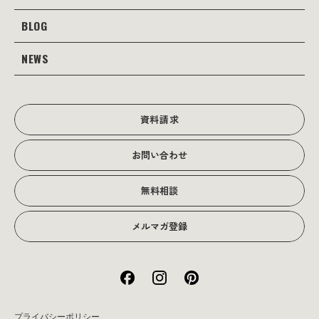
Webサイト制作
Web
BLOG
会社案内
Webサイト支援
グラフィック
当社の強み
NEWS
JOTOブログ
Web広告･SEO対策
販促物
理念・経営戦略
グラフィックデザイン
JOTOからのお知らせ
写真撮影･動画制作
会社沿革
写真撮影･動画制作
資料請求
会社概要
お問い合わせ
アクセス
無料相談
メルマガ登録
プライバシーポリシー