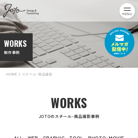
MENU
WORKS
制作事例
HOME
スチール･商品撮影
WORKS
JOTOのスチール･商品撮影事例
ALL
WEB
GRAPHIC
TOOL
PHOTO･MOVIE