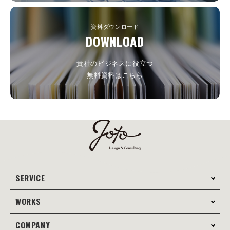
資料ダウンロード
DOWNLOAD
貴社のビジネスに役立つ
無料資料はこちら
SERVICE
WORKS
サービス案内
コンサルティング
COMPANY
制作事例