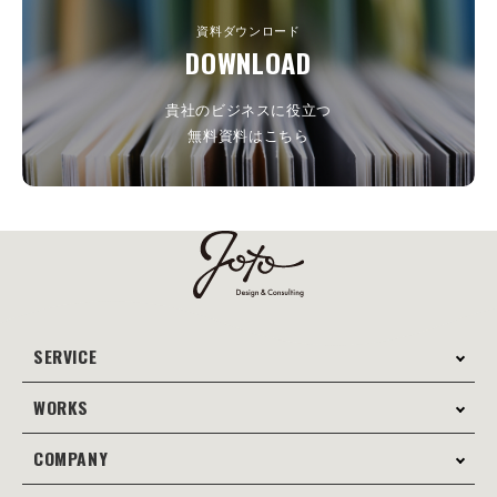
資料ダウンロード
DOWNLOAD
貴社のビジネスに役立つ
無料資料はこちら
SERVICE
WORKS
サービス案内
コンサルティング
COMPANY
制作事例
Webサイト制作