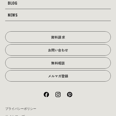
Web
BLOG
会社案内
Webサイト支援
グラフィック
当社の強み
NEWS
JOTOブログ
Web広告･SEO対策
販促物
理念・経営戦略
グラフィックデザイン
JOTOからのお知らせ
写真撮影･動画制作
会社沿革
写真撮影･動画制作
資料請求
会社概要
お問い合わせ
アクセス
無料相談
メルマガ登録
プライバシーポリシー