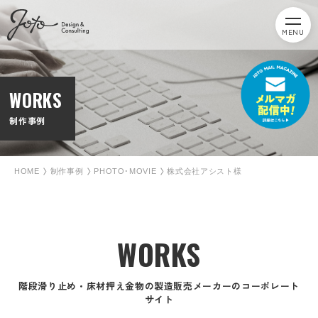
MENU
WORKS
制作事例
HOME
制作事例
PHOTO･MOVIE
株式会社アシスト様
WORKS
階段滑り止め・床材押え金物の製造販売メーカーのコーポレート
サイト