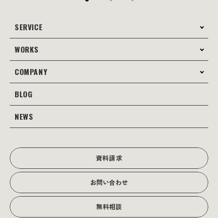
SERVICE
WORKS
サービス案内
コンサルティング
COMPANY
制作事例
Webサイト制作
Web
BLOG
会社案内
Webサイト支援
グラフィック
当社の強み
NEWS
JOTOブログ
Web広告･SEO対策
販促物
理念・経営戦略
グラフィックデザイン
JOTOからのお知らせ
写真撮影･動画制作
会社沿革
写真撮影･動画制作
資料請求
会社概要
お問い合わせ
アクセス
無料相談