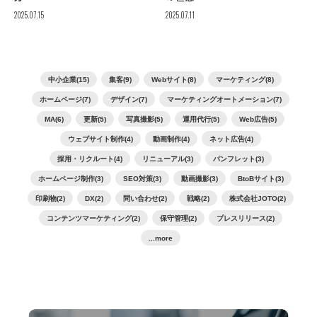
2025.07.15
2025.07.11
中小企業(15)
集客(9)
Webサイト(8)
マーケティング(8)
ホームページ(7)
デザイン(7)
マーケティングオートメーション(7)
MA(6)
更新(5)
写真撮影(5)
運用代行(5)
Web広告(5)
ウェブサイト制作(4)
動画制作(4)
ネット広告(4)
採用・リクルート(4)
リニューアル(3)
パンフレット(3)
ホームページ制作(3)
SEO対策(3)
動画撮影(3)
BtoBサイト(3)
印刷物(2)
DX(2)
問い合わせ(2)
戦略(2)
株式会社JOTO(2)
コンテンツマーケティング(2)
保守管理(2)
プレスリリース(2)
...more