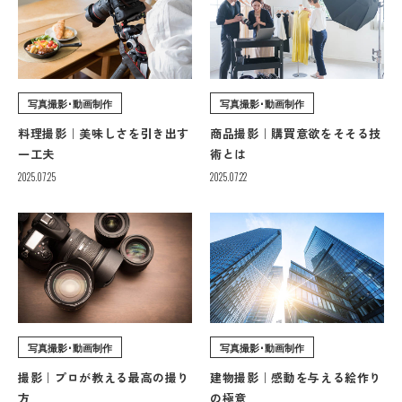
写真撮影･動画制作
写真撮影･動画制作
料理撮影｜美味しさを引き出す
商品撮影｜購買意欲をそそる技
一工夫
術とは
2025.07.25
2025.07.22
写真撮影･動画制作
写真撮影･動画制作
撮影｜プロが教える最高の撮り
建物撮影｜感動を与える絵作り
方
の極意