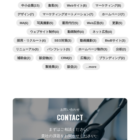
中小企業(15)
集客(9)
Webサイト(8)
マーケティング(8)
デザイン(7)
マーケティングオートメーション(7)
ホームページ(7)
MA(6)
写真撮影(5)
運用代行(5)
Web広告(5)
更新(5)
ウェブサイト制作(4)
動画制作(4)
ネット広告(4)
採用・リクルート(4)
SEO対策(3)
動画撮影(3)
BtoBサイト(3)
リニューアル(3)
パンフレット(3)
ホームページ制作(3)
分析(2)
補助金(2)
販促物(2)
CRM(2)
広報(2)
ブランディング(2)
製造業(2)
販促(2)
...more
お問い合わせ
CONTACT
まずはご相談ください。
貴社の課題をお聞かせください。