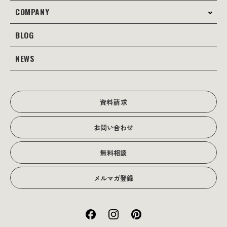
コンサルティング
COMPANY
制作事例
Webサイト制作
Web
BLOG
会社案内
Webサイト支援
グラフィック
当社の強み
NEWS
JOTOブログ
Web広告･SEO対策
販促物
理念・経営戦略
グラフィックデザイン
JOTOからのお知らせ
写真撮影･動画制作
会社沿革
写真撮影･動画制作
資料請求
会社概要
お問い合わせ
アクセス
無料相談
メルマガ登録