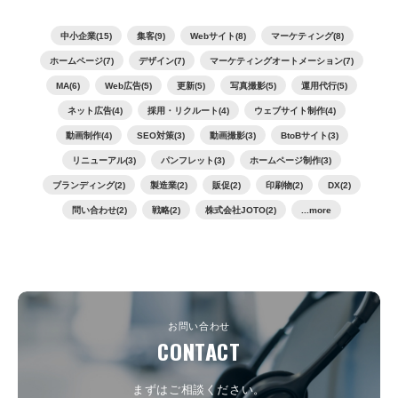
中小企業(15)
集客(9)
Webサイト(8)
マーケティング(8)
ホームページ(7)
デザイン(7)
マーケティングオートメーション(7)
MA(6)
Web広告(5)
更新(5)
写真撮影(5)
運用代行(5)
ネット広告(4)
採用・リクルート(4)
ウェブサイト制作(4)
動画制作(4)
SEO対策(3)
動画撮影(3)
BtoBサイト(3)
リニューアル(3)
パンフレット(3)
ホームページ制作(3)
ブランディング(2)
製造業(2)
販促(2)
印刷物(2)
DX(2)
問い合わせ(2)
戦略(2)
株式会社JOTO(2)
...more
お問い合わせ
CONTACT
まずはご相談ください。