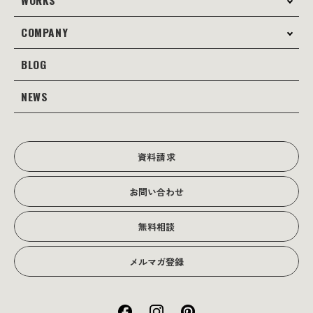
WORKS
サービス案内
コンサルティング
COMPANY
制作事例
Webサイト制作
Web
BLOG
会社案内
Webサイト支援
グラフィック
当社の強み
NEWS
JOTOブログ
Web広告･SEO対策
販促物
理念・経営戦略
グラフィックデザイン
JOTOからのお知らせ
写真撮影･動画制作
会社沿革
写真撮影･動画制作
資料請求
会社概要
お問い合わせ
アクセス
無料相談
メルマガ登録