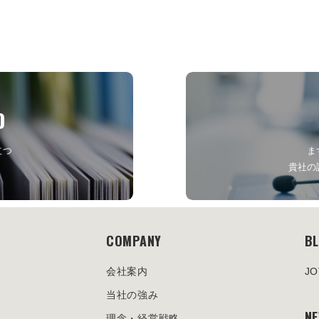
D
立つ
ま
貴社の
COMPANY
B
会社案内
J
当社の強み
N
理念・経営戦略