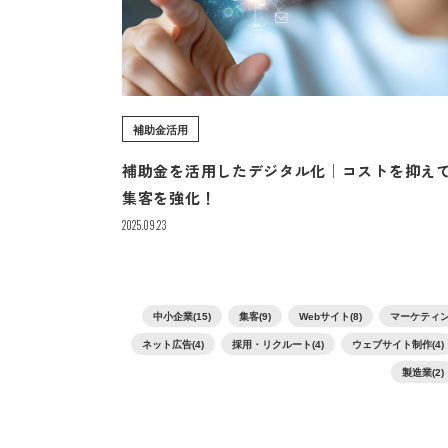
補助金活用
補助金を活用したデジタル化｜コストを抑え
集客を強化！
2025.09.23
中小企業(15)
集客(9)
Webサイト(8)
マーケティング
ネット広告(4)
採用・リクルート(4)
ウェブサイト制作(4)
製造業(2)