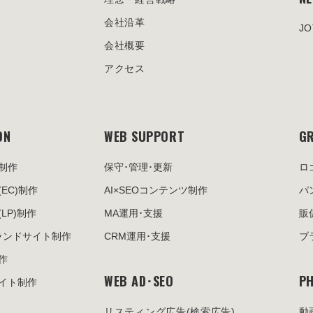
会社沿革
J
会社概要
アクセス
ON
WEB SUPPORT
GR
制作
保守･管理･更新
ロ
(EC)制作
AI×SEOコンテンツ制作
パ
(LP)制作
MA運用･支援
販
ランドサイト制作
CRM運用･支援
ブ
作
WEB AD･SEO
PH
イト制作
リスティング広告
(検索広告)
動