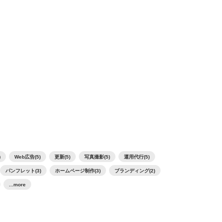
)
Web広告(5)
更新(5)
写真撮影(5)
運用代行(5)
パンフレット(3)
ホームページ制作(3)
ブランディング(2)
...more