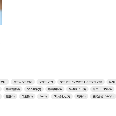
て
(8)
ホームページ(7)
デザイン(7)
マーケティングオートメーション(7)
MA(6
動画制作(4)
SEO対策(3)
動画撮影(3)
BtoBサイト(3)
リニューアル(3)
販促(2)
印刷物(2)
DX(2)
問い合わせ(2)
戦略(2)
株式会社JOTO(2)