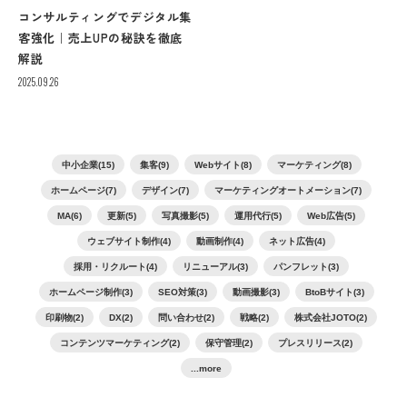
コンサルティングでデジタル集
客強化｜売上UPの秘訣を徹底
解説
2025.09.26
中小企業(15)
集客(9)
Webサイト(8)
マーケティング(8)
ホームページ(7)
デザイン(7)
マーケティングオートメーション(7)
MA(6)
更新(5)
写真撮影(5)
運用代行(5)
Web広告(5)
ウェブサイト制作(4)
動画制作(4)
ネット広告(4)
採用・リクルート(4)
リニューアル(3)
パンフレット(3)
ホームページ制作(3)
SEO対策(3)
動画撮影(3)
BtoBサイト(3)
印刷物(2)
DX(2)
問い合わせ(2)
戦略(2)
株式会社JOTO(2)
コンテンツマーケティング(2)
保守管理(2)
プレスリリース(2)
...more