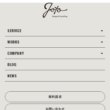
SERVICE
WORKS
サービス案内
コンサルティング
COMPANY
制作事例
Webサイト制作
Web
BLOG
会社案内
Webサイト支援
グラフィック
当社の強み
NEWS
JOTOブログ
Web広告･SEO対策
販促物
理念・経営戦略
グラフィックデザイン
JOTOからのお知らせ
写真撮影･動画制作
会社沿革
写真撮影･動画制作
資料請求
会社概要
お問い合わせ
アクセス