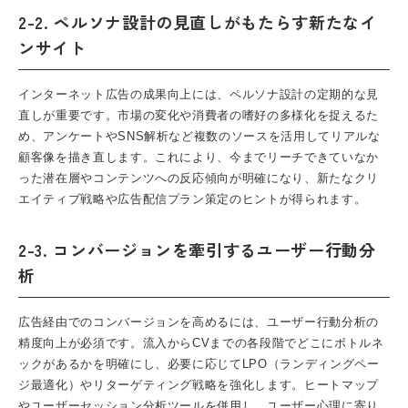
2-2. ペルソナ設計の見直しがもたらす新たなイ
ンサイト
インターネット広告の成果向上には、ペルソナ設計の定期的な見
直しが重要です。市場の変化や消費者の嗜好の多様化を捉えるた
め、アンケートやSNS解析など複数のソースを活用してリアルな
顧客像を描き直します。これにより、今までリーチできていなか
った潜在層やコンテンツへの反応傾向が明確になり、新たなクリ
エイティブ戦略や広告配信プラン策定のヒントが得られます。
2-3. コンバージョンを牽引するユーザー行動分
析
広告経由でのコンバージョンを高めるには、ユーザー行動分析の
精度向上が必須です。流入からCVまでの各段階でどこにボトルネ
ックがあるかを明確にし、必要に応じてLPO（ランディングペー
ジ最適化）やリターゲティング戦略を強化します。ヒートマップ
やユーザーセッション分析ツールを併用し、ユーザー心理に寄り