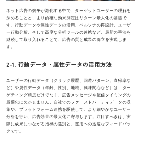
ネット広告の競争が激化する中で、ターゲットユーザーの理解を
深めることと、より的確な効果測定はリターン最大化の基盤で
す。行動データや属性データの活用、ペルソナの再設計、ユーザ
ー行動分析、そして高度な分析ツールの連携など、最新の手法を
継続して取り入れることで、広告の質と成果の両立を実現しま
す。
2-1. 行動データ・属性データの活用方法
ユーザーの行動データ（クリック履歴、回遊パターン、直帰率な
ど）や属性データ（年齢、性別、地域、興味関心など）は、ター
ゲティング精度だけでなく、広告メッセージや配信タイミングの
最適化に欠かせません。自社でのファーストパーティデータの収
集や、プラットフォーム連携を駆使して、より細やかなユーザー
分析を行い、広告効果の最大化に寄与します。注目すべきは、実
際に成果につながる指標の選別と、運用への迅速なフィードバッ
クです。