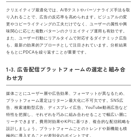
クリエイティブ最適化では、A/Bテストやパーソナライズ手法を取
り入れることで、広告の反応率を高められます。ビジュアルの変
更やコピーライティングの工夫だけでなく、ユーザーの属性や興
味関心に応じた複数パターンのクリエイティブ運用も有効です。
また、ユーザー行動にリアルタイムで対応するダイナミック広告
も、最新の効果的アプローチとして注目されています。分析結果
をもとにPDCAを繰り返すことが重要です。
1-3. 広告配信プラットフォームの選定と組み合
わせ方
媒体ごとにユーザー層や広告効果、フォーマットが異なるため、
プラットフォーム選定はリターン最大化に不可欠です。SNS広
告、検索連動型広告、ディスプレイ広告、YouTube動画広告など
特性を把握し、それぞれを巧みに組み合わせることで幅広い層に
リーチできます。費用対効果やKPIに基づき、複合的な配信戦略を
設計しましょう。プラットフォームごとのトレンドや新機能も積
極的に導入することが差別化のポイントです。