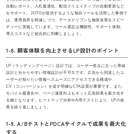
自動レポート、入札最適化、配信クリエイティブの自動更新など
をサポート。JOTOが提供するような独自ツールを活用した事例で
は、運用負荷を軽減しつつ、データドリブンな施策改善をスピー
ディーに実施しています。ツール選定は機能性、サポート体制、
導入コストなど総合的に判断しましょう。
1-8. 顧客体験を向上させるLP設計のポイント
LP（ランディングページ）設計では、ユーザー視点に立った導線
設計と分かりやすい情報設計が不可欠です。広告から到達したユ
ーザーが知りたい情報へスムーズにアクセスできる構成や、
CV（コンバージョン）を促す明確なCTA設置が重要です。また、
モバイル最適化や、ページ速度向上もネット広告効果を最大化す
る鍵となります。ヒートマップ分析やA/Bテストにより、LPの改
善を繰り返しましょう。
1-9. A/BテストとPDCAサイクルで成果を最大化
する