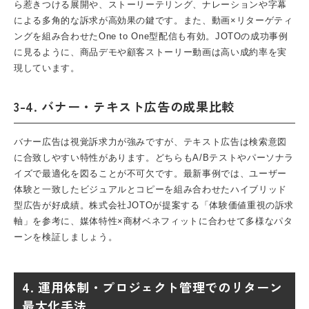
ら惹きつける展開や、ストーリーテリング、ナレーションや字幕
による多角的な訴求が高効果の鍵です。また、動画×リターゲティ
ングを組み合わせたOne to One型配信も有効。JOTOの成功事例
に見るように、商品デモや顧客ストーリー動画は高い成約率を実
現しています。
3-4. バナー・テキスト広告の成果比較
バナー広告は視覚訴求力が強みですが、テキスト広告は検索意図
に合致しやすい特性があります。どちらもA/Bテストやパーソナラ
イズで最適化を図ることが不可欠です。最新事例では、ユーザー
体験と一致したビジュアルとコピーを組み合わせたハイブリッド
型広告が好成績。株式会社JOTOが提案する「体験価値重視の訴求
軸」を参考に、媒体特性×商材ベネフィットに合わせて多様なパタ
ーンを検証しましょう。
4. 運用体制・プロジェクト管理でのリターン
最大化手法