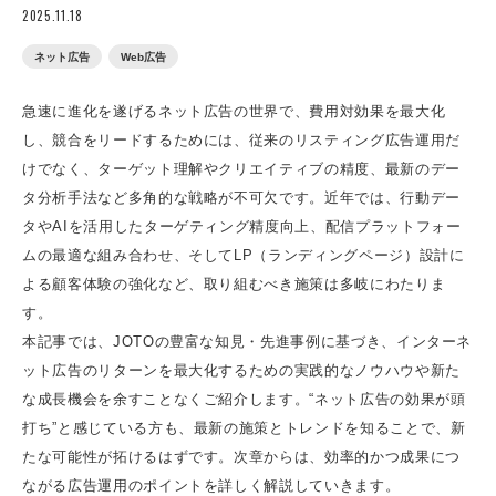
2025.11.18
ネット広告
Web広告
急速に進化を遂げるネット広告の世界で、費用対効果を最大化
し、競合をリードするためには、従来のリスティング広告運用だ
けでなく、ターゲット理解やクリエイティブの精度、最新のデー
タ分析手法など多角的な戦略が不可欠です。近年では、行動デー
タやAIを活用したターゲティング精度向上、配信プラットフォー
ムの最適な組み合わせ、そしてLP（ランディングページ）設計に
よる顧客体験の強化など、取り組むべき施策は多岐にわたりま
す。
本記事では、JOTOの豊富な知見・先進事例に基づき、インターネ
ット広告のリターンを最大化するための実践的なノウハウや新た
な成長機会を余すことなくご紹介します。“ネット広告の効果が頭
打ち”と感じている方も、最新の施策とトレンドを知ることで、新
たな可能性が拓けるはずです。次章からは、効率的かつ成果につ
ながる広告運用のポイントを詳しく解説していきます。