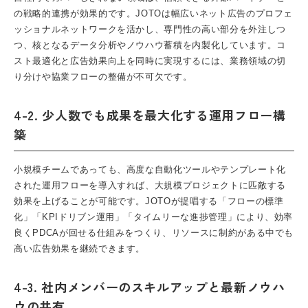
の戦略的連携が効果的です。JOTOは幅広いネット広告のプロフェ
ッショナルネットワークを活かし、専門性の高い部分を外注しつ
つ、核となるデータ分析やノウハウ蓄積を内製化しています。コ
スト最適化と広告効果向上を同時に実現するには、業務領域の切
り分けや協業フローの整備が不可欠です。
4-2. 少人数でも成果を最大化する運用フロー構
築
小規模チームであっても、高度な自動化ツールやテンプレート化
された運用フローを導入すれば、大規模プロジェクトに匹敵する
効果を上げることが可能です。JOTOが提唱する「フローの標準
化」「KPIドリブン運用」「タイムリーな進捗管理」により、効率
良くPDCAが回せる仕組みをつくり、リソースに制約がある中でも
高い広告効果を継続できます。
4-3. 社内メンバーのスキルアップと最新ノウハ
ウの共有