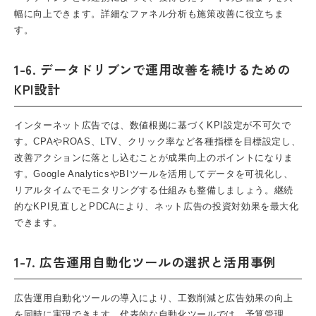
幅に向上できます。詳細なファネル分析も施策改善に役立ちま
す。
1-6. データドリブンで運用改善を続けるための
KPI設計
インターネット広告では、数値根拠に基づくKPI設定が不可欠で
す。CPAやROAS、LTV、クリック率など各種指標を目標設定し、
改善アクションに落とし込むことが成果向上のポイントになりま
す。Google AnalyticsやBIツールを活用してデータを可視化し、
リアルタイムでモニタリングする仕組みも整備しましょう。継続
的なKPI見直しとPDCAにより、ネット広告の投資対効果を最大化
できます。
1-7. 広告運用自動化ツールの選択と活用事例
広告運用自動化ツールの導入により、工数削減と広告効果の向上
を同時に実現できます。代表的な自動化ツールでは、予算管理、