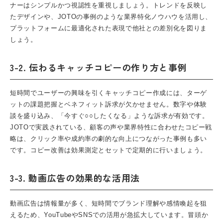
ナーはシンプルかつ視認性を重視しましょう。トレンドを反映し
たデザインや、JOTOの事例のような業界特化ノウハウを活用し、
プラットフォームに最適化された表現で他社との差別化を図りま
しょう。
3-2. 伝わるキャッチコピーの作り方と事例
短時間でユーザーの興味を引くキャッチコピー作成には、ターゲ
ットの課題把握とベネフィット訴求が欠かせません。数字や体験
談を盛り込み、「今すぐ○○したくなる」ような訴求が有効です。
JOTOで実践されている、顧客の声や業界特性に合わせたコピー戦
略は、クリック率や成約率の劇的な向上につながった事例も多い
です。コピー改善は効果測定とセットで定期的に行いましょう。
3-3. 動画広告の効果的な活用法
動画広告は情報量が多く、短時間でブランド理解や感情喚起を狙
えるため、YouTubeやSNSでの活用が急拡大しています。冒頭か