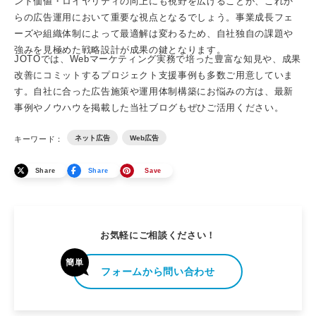
ンド価値・ロイヤリティの向上にも視野を広げることが、これか
らの広告運用において重要な視点となるでしょう。事業成長フェ
ーズや組織体制によって最適解は変わるため、自社独自の課題や
強みを見極めた戦略設計が成果の鍵となります。
JOTOでは、
Webマーケティング実務
で培った豊富な知見や、成果
改善にコミットするプロジェクト支援事例も多数ご用意していま
す。自社に合った広告施策や運用体制構築にお悩みの方は、
最新
事例
やノウハウを掲載した
当社ブログ
もぜひご活用ください。
ネット広告
Web広告
キーワード：
Share
Share
Save
お気軽にご相談ください！
簡単
フォームから問い合わせ