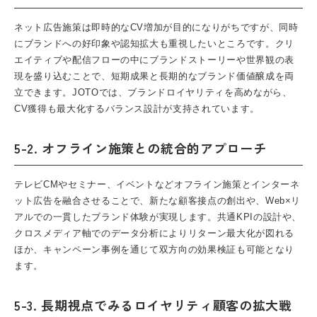
ネット広告施策は即時的なCV増加が目的になりがちですが、同時
にブランドへの好印象や認知拡大も重視したいところです。クリ
エイティブや配信フローの中にブランドストーリーや世界観の表
現を盛り込むことで、短期成果と長期的なブランド価値醸成を両
立できます。JOTOでは、ブランドロイヤリティを高めながら、
CV獲得も最大化するバランス設計が支持されています。
5-2. オフライン施策との統合的アプローチ
テレビCMやセミナー、イベントなどオフライン施策とインターネ
ット広告を融合させることで、新たな顧客接点の創出や、Web×リ
アルでの一貫したブランド体験が実現します。共通KPIの設計や、
クロスメディア軸でのデータ分析によりリターン最大化が図れる
ほか、キャンペーン事例を通じて双方向の効果検証も可能となり
ます。
5-3. 長期視点でみるロイヤリティ顧客の拡大戦