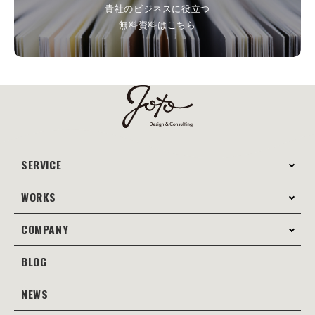
貴社のビジネスに役立つ
無料資料はこちら
SERVICE
WORKS
サービス案内
コンサルティング
COMPANY
制作事例
Webサイト制作
Web
BLOG
会社案内
Webサイト支援
グラフィック
当社の強み
NEWS
JOTOブログ
Web広告･SEO対策
販促物
理念・経営戦略