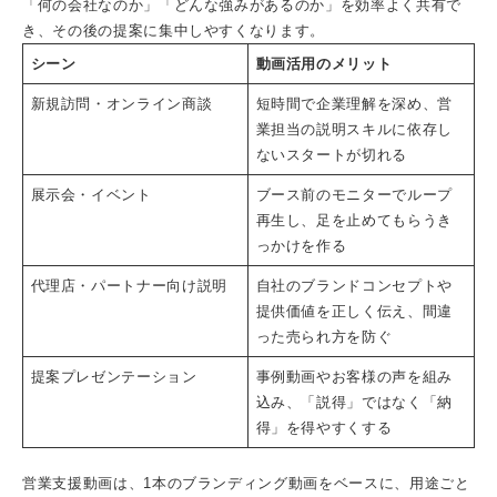
「何の会社なのか」「どんな強みがあるのか」を効率よく共有で
き、その後の提案に集中しやすくなります。
シーン
動画活用のメリット
新規訪問・オンライン商談
短時間で企業理解を深め、営
業担当の説明スキルに依存し
ないスタートが切れる
展示会・イベント
ブース前のモニターでループ
再生し、足を止めてもらうき
っかけを作る
代理店・パートナー向け説明
自社のブランドコンセプトや
提供価値を正しく伝え、間違
った売られ方を防ぐ
提案プレゼンテーション
事例動画やお客様の声を組み
込み、「説得」ではなく「納
得」を得やすくする
営業支援動画は、1本のブランディング動画をベースに、用途ごと