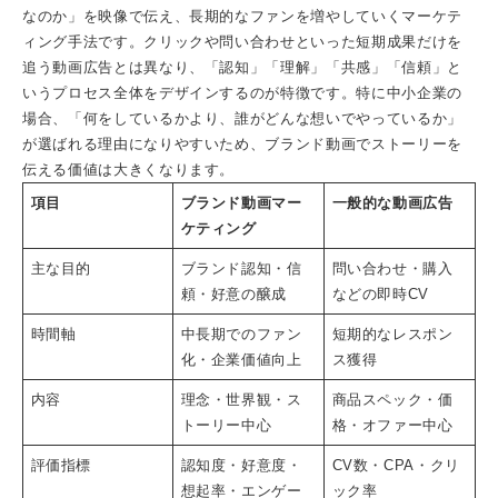
なのか」を映像で伝え、長期的なファンを増やしていくマーケテ
ィング手法です。クリックや問い合わせといった短期成果だけを
追う動画広告とは異なり、「認知」「理解」「共感」「信頼」と
いうプロセス全体をデザインするのが特徴です。特に中小企業の
場合、「何をしているかより、誰がどんな想いでやっているか」
が選ばれる理由になりやすいため、ブランド動画でストーリーを
伝える価値は大きくなります。
項目
ブランド動画マー
一般的な動画広告
ケティング
主な目的
ブランド認知・信
問い合わせ・購入
頼・好意の醸成
などの即時CV
時間軸
中長期でのファン
短期的なレスポン
化・企業価値向上
ス獲得
内容
理念・世界観・ス
商品スペック・価
トーリー中心
格・オファー中心
評価指標
認知度・好意度・
CV数・CPA・クリ
想起率・エンゲー
ック率