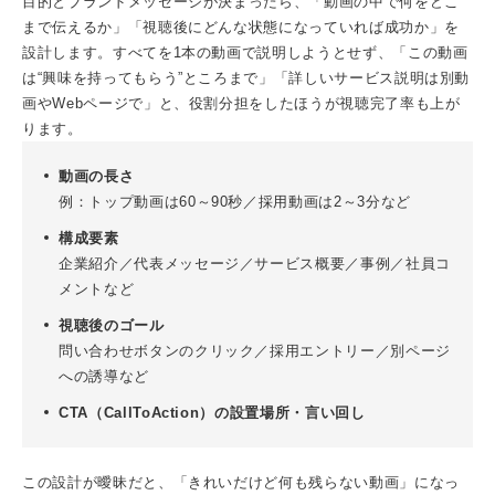
目的とブランドメッセージが決まったら、「動画の中で何をどこ
まで伝えるか」「視聴後にどんな状態になっていれば成功か」を
設計します。すべてを1本の動画で説明しようとせず、「この動画
は“興味を持ってもらう”ところまで」「詳しいサービス説明は別動
画やWebページで」と、役割分担をしたほうが視聴完了率も上が
ります。
動画の長さ
例：トップ動画は60～90秒／採用動画は2～3分など
構成要素
企業紹介／代表メッセージ／サービス概要／事例／社員コ
メントなど
視聴後のゴール
問い合わせボタンのクリック／採用エントリー／別ページ
への誘導など
CTA（CallToAction）の設置場所・言い回し
この設計が曖昧だと、「きれいだけど何も残らない動画」になっ