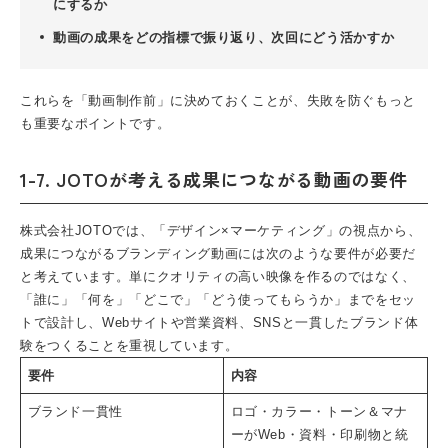
にするか
動画の成果をどの指標で振り返り、次回にどう活かすか
これらを「動画制作前」に決めておくことが、失敗を防ぐもっと
も重要なポイントです。
1-7. JOTOが考える成果につながる動画の要件
株式会社JOTOでは、「
デザイン×マーケティング
」の視点から、
成果につながる
ブランディング動画
には次のような要件が必要だ
と考えています。単にクオリティの高い映像を作るのではなく、
「誰に」「何を」「どこで」「どう使ってもらうか」までをセッ
トで設計し、
Webサイト
や営業資料、SNSと
一貫したブランド体
験
をつくることを重視しています。
要件
内容
ブランド一貫性
ロゴ・カラー・トーン＆マナ
ーがWeb・資料・印刷物と統