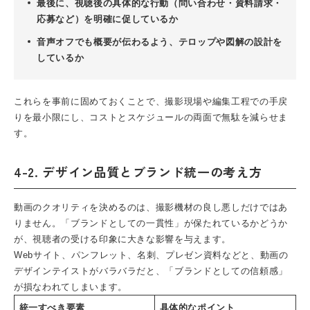
最後に、視聴後の具体的な行動（問い合わせ・資料請求・
応募など）を明確に促しているか
音声オフでも概要が伝わるよう、テロップや図解の設計を
しているか
これらを事前に固めておくことで、撮影現場や編集工程での手戻
りを最小限にし、コストとスケジュールの両面で無駄を減らせま
す。
4-2. デザイン品質とブランド統一の考え方
動画のクオリティを決めるのは、撮影機材の良し悪しだけではあ
りません。「ブランドとしての一貫性」が保たれているかどうか
が、視聴者の受ける印象に大きな影響を与えます。
Webサイト、パンフレット、名刺、プレゼン資料などと、動画の
デザインテイストがバラバラだと、「ブランドとしての信頼感」
が損なわれてしまいます。
統一すべき要素
具体的なポイント