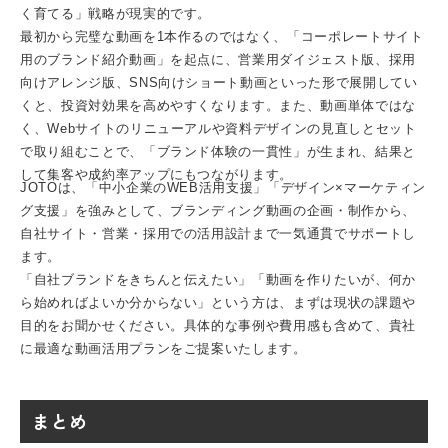
く育てる」戦略が現実的です。
最初から完璧な動画を1本作るのではなく、「コーポレートサイト
用のブランド紹介動画」を起点に、営業用ダイジェスト版、採用
向けアレンジ版、SNS向けショート動画といった形で展開してい
くと、投資対効果を高めやすくなります。また、動画単体ではな
く、Webサイトのリニューアルや資料デザインの見直しとセット
で取り組むことで、「ブランド体験の一貫性」が生まれ、結果と
して集客や成約率アップにもつながります。
JOTOは、「
中小企業のWEB活用支援
」「
デザイン×マーケティン
グ支援
」を強みとして、
ブランディング動画の企画・制作
から、
自社サイト
・営業・
採用
での活用設計まで一気通貫でサポートし
ます。
「自社ブランドをきちんと伝えたい」「動画を作りたいが、何か
ら始めればよいか分からない」という方は、まずは現状の課題や
目的をお聞かせください。具体的な事例や費用感も含めて、貴社
に最適な動画活用プランをご提案いたします。
まとめ