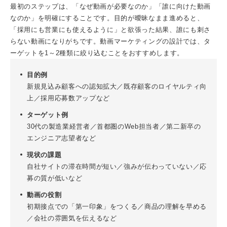
最初のステップは、「なぜ動画が必要なのか」「誰に向けた動画
なのか」を明確にすることです。目的が曖昧なまま進めると、
「採用にも営業にも使えるように」と欲張った結果、誰にも刺さ
らない動画になりがちです。動画マーケティングの設計では、タ
ーゲットを1～2種類に絞り込むことをおすすめします。
目的例
新規見込み顧客への認知拡大／既存顧客のロイヤルティ向
上／採用応募数アップなど
ターゲット例
30代の製造業経営者／首都圏のWeb担当者／第二新卒の
エンジニア志望者など
現状の課題
自社サイトの滞在時間が短い／強みが伝わっていない／応
募の質が低いなど
動画の役割
初期接点での「第一印象」をつくる／商品の理解を早める
／会社の雰囲気を伝えるなど