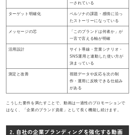
一されている
ターゲット明確化
ペルソナの課題・感情に沿っ
たストーリーになっている
メッセージの芯
「このブランドは何者か」が
一言で言える軸が明確
活用設計
サイト導線・営業シナリオ・
SNS運用と連動した使い方が
決まっている
測定と改善
視聴データや反応を次の制
作・運用に反映できる仕組み
がある
こうした要件を満たすことで、動画は一過性のプロモーションで
はなく、「企業のブランド資産」として長く機能し続けます。
2. 自社の企業ブランディングを強化する動画