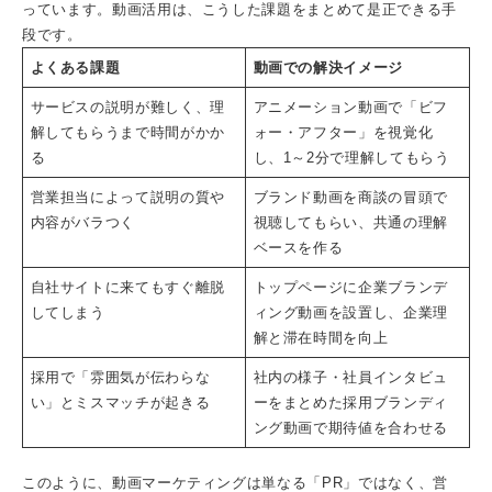
っています。動画活用は、こうした課題をまとめて是正できる手
段です。
よくある課題
動画での解決イメージ
サービスの説明が難しく、理
アニメーション動画で「ビフ
解してもらうまで時間がかか
ォー・アフター」を視覚化
る
し、1～2分で理解してもらう
営業担当によって説明の質や
ブランド動画を商談の冒頭で
内容がバラつく
視聴してもらい、共通の理解
ベースを作る
自社サイトに来てもすぐ離脱
トップページに企業ブランデ
してしまう
ィング動画を設置し、企業理
解と滞在時間を向上
採用で「雰囲気が伝わらな
社内の様子・社員インタビュ
い」とミスマッチが起きる
ーをまとめた採用ブランディ
ング動画で期待値を合わせる
このように、動画マーケティングは単なる「PR」ではなく、営