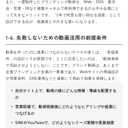
また、一度制作したブランディング動画を、Web・SNS・展示
会・営業・IRなど複数チャネルで再利用できるのも中小企業にと
って大きなメリットです。「1本で何度も使い回せる資産」として
設計できる点が、他施策との大きな違いになります。
1-6. 失敗しないための動画活用の前提条件
動画を作ったのに成果につながらないケースの多くは、「前提条
件」の設計ミスが原因です。とくに注意したいのは、「動画単体
で完結させようとしない」ことです。ブランド動画は、あくまで
企業ブランディング全体の一要素であり、Webサイトの導線設計
や営業資料、SNS運用などと連動して初めて効果を発揮します。
自社サイト上で、動画の後にどんな情報・導線を配置する
か
営業現場で、動画視聴後にどのようなヒアリングや提案に
つなげるか
SNSやYouTubeで、どのようなシリーズ展開や更新頻度