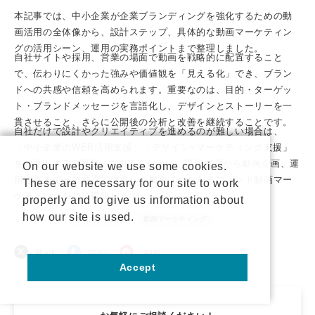
本記事では、中小企業が
企業ブランディング
を強化するための
動
画活用
の全体像から、設計ステップ、具体的な動画マーケティン
グの活用シーン、運用の実務ポイントまで整理しました。
自社サイト
や
採用
、営業の場面で
動画
を戦略的に配置すること
で、伝わりにくかった強みや価値観を「見える化」でき、ブラン
ドへの共感や信頼を高められます。重要なのは、目的・ターゲッ
ト・ブランドメッセージを言語化し、デザインとストーリーを一
貫させること、さらに公開後の分析と改善を継続することです。
自社だけで設計やクリエイティブを進めるのが難しい場合は、
「
中小企業のWEB活用支援
」「
デザイン×マーケティング支援
」
を得意とするJOTOにご相談ください。課題整理から動画企画、運
On our website we use some cookies.
用改善まで一気通貫で伴走し、成果につながるブランド動画マー
These are necessary for our site to work
ケティングを共に構築します。
properly and to give us information about
how our site is used.
ブランディング
動画マーケティング
キーワード：
Share
Share
Save
Accept