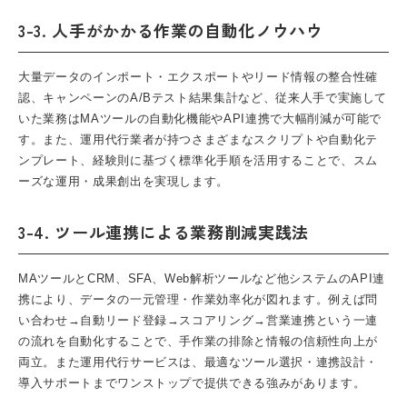
3-3. 人手がかかる作業の自動化ノウハウ
大量データのインポート・エクスポートやリード情報の整合性確
認、キャンペーンのA/Bテスト結果集計など、従来人手で実施して
いた業務はMAツールの自動化機能やAPI連携で大幅削減が可能で
す。また、運用代行業者が持つさまざまなスクリプトや自動化テ
ンプレート、経験則に基づく標準化手順を活用することで、スム
ーズな運用・成果創出を実現します。
3-4. ツール連携による業務削減実践法
MAツールとCRM、SFA、Web解析ツールなど他システムのAPI連
携により、データの一元管理・作業効率化が図れます。例えば問
い合わせ→自動リード登録→スコアリング→営業連携という一連
の流れを自動化することで、手作業の排除と情報の信頼性向上が
両立。また運用代行サービスは、最適なツール選択・連携設計・
導入サポートまでワンストップで提供できる強みがあります。