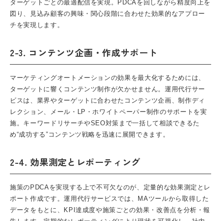
ターゲットごとの最適配信を実現。PDCAを回しながら精度向上を
図り、見込み顧客の興味・関心段階に合わせた効果的なアプロー
チを実現します。
2-3. コンテンツ企画・作成サポート
マーケティングオートメーション
の効果を最大化するためには、
ターゲットに響くコンテンツ制作が欠かせません。運用代行サー
ビスは、業界やターゲットに合わせたコンテンツ企画、制作ディ
レクション、メール・
LP
・ホワイトペーパー制作のサポートを実
施。キーワードリサーチや
SEO
対策まで一括して相談できるた
め“成功する”コンテンツ戦略を迅速に展開できます。
2-4. 効果測定とレポーティング
施策のPDCAを実現する上で不可欠なのが、定量的な効果測定とレ
ポート作成です。運用代行サービスでは、MAツールから取得した
データをもとに、KPI達成度や施策ごとの効果・改善点を分析・報