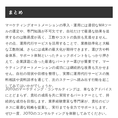
まとめ
マーケティングオートメーション
の導入・運用には適切なMAツー
ルの選定や、専門知識が不可欠です。自社だけで最適な効果を追
求するのは難易度が高く、工数やコストの負担も見逃せません。
その点、運用代行サービスを活用することで、業務効率化と大幅
な工数削減、さらには成果の最大化が期待できます。選び方や料
金体系、サポート体制といったチェックポイントをしっかり押さ
えて、企業課題に合った最適なパートナー選びが重要です。マー
ケティングオートメーションの成功には継続的な改善も欠かせま
せん。自社の現状や目標を整理し、実際に運用代行サービスの
無
料相談
や
資料請求
を通じて、次のステージへ踏み出す行動を起こ
してみてはいかがでしょうか。
JOTOのマーケティング・コンサルティングは、単なるアドバイス
にとどまらず、貴社の成長を共に実現するパートナーとして、持
続的な成功を目指します。業界経験豊富な専門家が、貴社のビジ
ネスに最適な戦略を提案し、実行までを全力でサポートします。
ぜひ一度、JOTOのコンサルティングを体験してみてください。