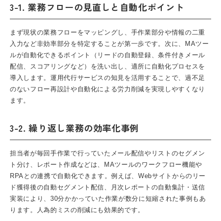
3-1. 業務フローの見直しと自動化ポイント
まず現状の業務フローをマッピングし、手作業部分や情報の二重
入力など非効率部分を特定することが第一歩です。次に、MAツー
ルが自動化できるポイント（リードの自動登録、条件付きメール
配信、スコアリングなど）を洗い出し、適所に自動化プロセスを
導入します。運用代行サービスの知見を活用することで、過不足
のないフロー再設計や自動化による労力削減を実現しやすくなり
ます。
3-2. 繰り返し業務の効率化事例
担当者が毎回手作業で行っていたメール配信やリストのセグメン
ト分け、レポート作成などは、MAツールのワークフロー機能や
RPAとの連携で自動化できます。例えば、Webサイトからのリー
ド獲得後の自動セグメント配信、月次レポートの自動集計・送信
実装により、30分かかっていた作業が数分に短縮された事例もあ
ります。人為的ミスの削減にも効果的です。