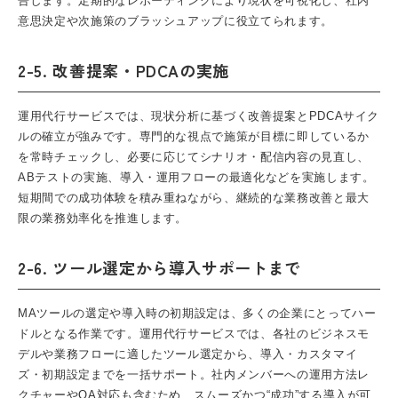
告します。定期的なレポーティングにより現状を可視化し、社内
意思決定や次施策のブラッシュアップに役立てられます。
2-5. 改善提案・PDCAの実施
運用代行サービスでは、現状分析に基づく改善提案とPDCAサイク
ルの確立が強みです。専門的な視点で施策が目標に即しているか
を常時チェックし、必要に応じてシナリオ・配信内容の見直し、
ABテストの実施、導入・運用フローの最適化などを実施します。
短期間での成功体験を積み重ねながら、継続的な業務改善と最大
限の業務効率化を推進します。
2-6. ツール選定から導入サポートまで
MAツールの選定や導入時の初期設定は、多くの企業にとってハー
ドルとなる作業です。運用代行サービスでは、各社のビジネスモ
デルや業務フローに適したツール選定から、導入・カスタマイ
ズ・初期設定までを一括サポート。社内メンバーへの運用方法レ
クチャーやQA対応も含むため、スムーズかつ“成功”する導入が可