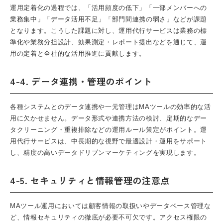
運用定着化の過程では、「活用頻度の低下」「一部メンバーへの
業務集中」「データ活用不足」「部門間連携の弱さ」などが課題
となります。こうした課題に対し、運用代行サービスは業務の標
準化や業務分担設計、効果測定・レポート提出などを通じて、運
用の定着と全社的な活用推進に貢献します。
4-4. データ連携・管理のポイント
各種システムとのデータ連携や一元管理はMAツールの効率的な活
用に欠かせません。データ形式や連携方法の検討、定期的なデー
タクリーニング・重複排除などの運用ルール策定がポイント。運
用代行サービスは、中長期的な視野で最適設計・運用をサポート
し、精度の高いデータドリブンマーケティングを実現します。
4-5. セキュリティと情報管理の注意点
MAツール運用においては顧客情報の取扱いやデータベース管理な
ど、情報セキュリティの徹底が必要不可欠です。アクセス権限の