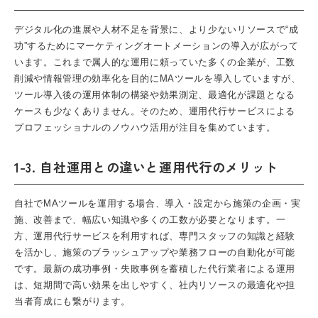
デジタル化の進展や人材不足を背景に、より少ないリソースで“成
功”するために
マーケティングオートメーション
の導入が広がって
います。これまで属人的な運用に頼っていた多くの企業が、工数
削減や情報管理の効率化を目的にMAツールを導入していますが、
ツール導入後の運用体制の構築や効果測定、最適化が課題となる
ケースも少なくありません。そのため、運用代行サービスによる
プロフェッショナルのノウハウ活用が注目を集めています。
1-3. 自社運用との違いと運用代行のメリット
自社でMAツールを運用する場合、導入・設定から施策の企画・実
施、改善まで、幅広い知識や多くの工数が必要となります。一
方、運用代行サービスを利用すれば、専門スタッフの知識と経験
を活かし、施策のブラッシュアップや業務フローの自動化が可能
です。最新の成功事例・失敗事例を蓄積した代行業者による運用
は、短期間で高い効果を出しやすく、社内リソースの最適化や担
当者育成にも繋がります。