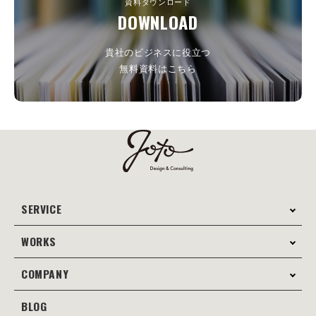
資料ダウンロード
DOWNLOAD
貴社のビジネスに役立つ
無料資料はこちら
SERVICE
WORKS
サービス案内
コンサルティング
COMPANY
制作事例
Webサイト制作
Web
BLOG
会社案内