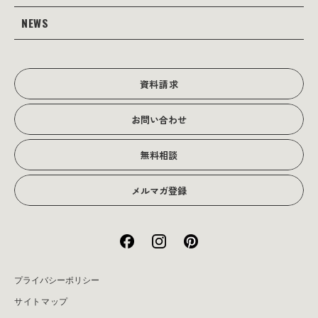
Webサイト支援
グラフィック
当社の強み
NEWS
JOTOブログ
Web広告･SEO対策
販促物
理念・経営戦略
グラフィックデザイン
JOTOからのお知らせ
写真撮影･動画制作
会社沿革
写真撮影･動画制作
資料請求
会社概要
お問い合わせ
アクセス
無料相談
メルマガ登録
プライバシーポリシー
サイトマップ