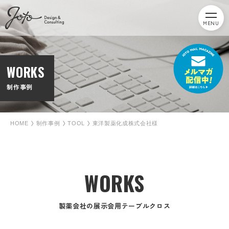
MENU
WORKS
制作事例
HOME
制作事例
TOOL
東洋製薬化成株式会社様
WORKS
製薬会社の展示会用テーブルクロス