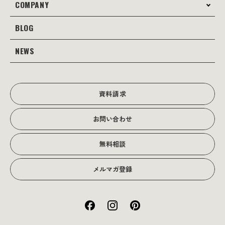
コンサルティング
COMPANY
制作事例
Webサイト制作
Web
BLOG
会社案内
Webサイト支援
グラフィック
当社の強み
NEWS
JOTOブログ
Web広告･SEO対策
販促物
理念・経営戦略
グラフィックデザイン
JOTOからのお知らせ
写真撮影･動画制作
会社沿革
写真撮影･動画制作
資料請求
会社概要
お問い合わせ
アクセス
無料相談
メルマガ登録