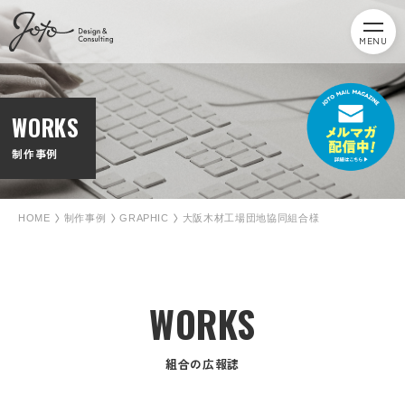
MENU
WORKS
制作事例
HOME
制作事例
GRAPHIC
大阪木材工場団地協同組合様
WORKS
組合の広報誌