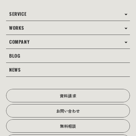
SERVICE
WORKS
サービス案内
コンサルティング
COMPANY
制作事例
Webサイト制作
Web
BLOG
会社案内
Webサイト支援
グラフィック
当社の強み
NEWS
JOTOブログ
Web広告･SEO対策
販促物
理念・経営戦略
グラフィックデザイン
JOTOからのお知らせ
写真撮影･動画制作
会社沿革
写真撮影･動画制作
資料請求
会社概要
お問い合わせ
アクセス
無料相談