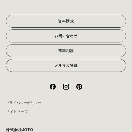
販促物
理念・経営戦略
グラフィックデザイン
JOTOからのお知らせ
写真撮影･動画制作
会社沿革
写真撮影･動画制作
資料請求
会社概要
お問い合わせ
アクセス
無料相談
メルマガ登録
プライバシーポリシー
サイトマップ
株式会社JOTO