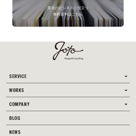
貴社のビジネスに役立つ
無料資料はこちら
SERVICE
WORKS
サービス案内
コンサルティング
COMPANY
制作事例
Webサイト制作
Web
BLOG
会社案内
Webサイト支援
グラフィック
当社の強み
NEWS
JOTOブログ
Web広告･SEO対策