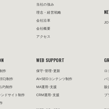
当社の強み
N
理念・経営戦略
会社沿革
J
会社概要
アクセス
ON
WEB SUPPORT
GR
制作
保守･管理･更新
ロ
(EC)制作
AI×SEOコンテンツ制作
パ
(LP)制作
MA運用･支援
販
ランドサイト制作
CRM運用･支援
ブ
作