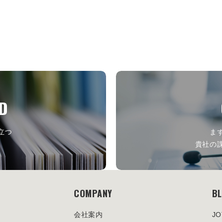
D
立つ
ま
ら
貴社の
COMPANY
B
会社案内
J