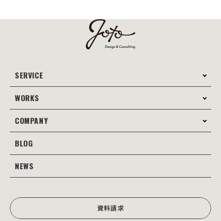
SERVICE
WORKS
サービス案内
コンサルティング
COMPANY
制作事例
Webサイト制作
Web
BLOG
会社案内
Webサイト支援
グラフィック
当社の強み
NEWS
JOTOブログ
Web広告･SEO対策
販促物
理念・経営戦略
グラフィックデザイン
JOTOからのお知らせ
写真撮影･動画制作
会社沿革
写真撮影･動画制作
資料請求
会社概要