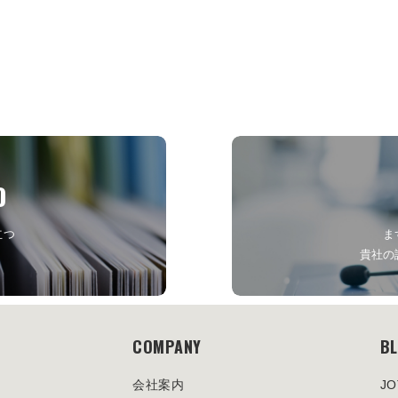
D
立つ
ま
貴社の
COMPANY
B
会社案内
J