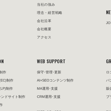
当社の強み
N
理念・経営戦略
会社沿革
J
会社概要
アクセス
ON
WEB SUPPORT
GR
制作
保守･管理･更新
ロ
(EC)制作
AI×SEOコンテンツ制作
パ
(LP)制作
MA運用･支援
販
ランドサイト制作
CRM運用･支援
ブ
作