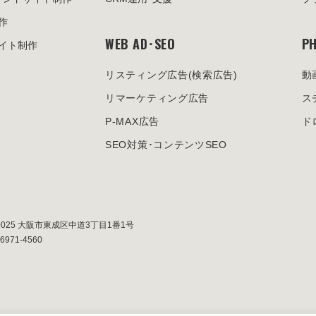
作
WEB AD･SEO
PH
イト制作
リスティング広告
(検索広告)
動
リマーケティング広告
ス
P-MAX広告
ド
SEO対策･
コンテンツSEO
0025
大阪市東成区中道3丁目1番1号
-6971-4560