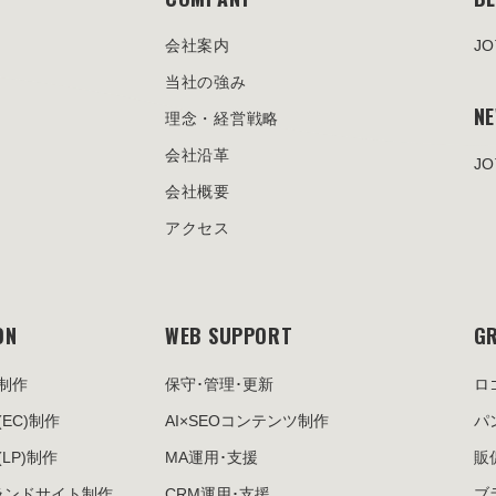
会社案内
J
当社の強み
N
理念・経営戦略
会社沿革
J
会社概要
アクセス
ON
WEB SUPPORT
GR
制作
保守･管理･更新
ロ
(EC)制作
AI×SEOコンテンツ制作
パ
(LP)制作
MA運用･支援
販
ランドサイト制作
CRM運用･支援
ブ