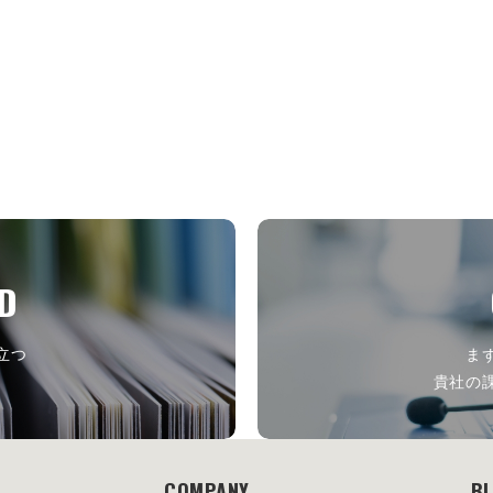
D
立つ
ま
ら
貴社の
COMPANY
B