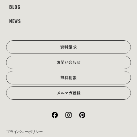
Webサイト制作
Web
BLOG
会社案内
Webサイト支援
グラフィック
当社の強み
NEWS
JOTOブログ
Web広告･SEO対策
販促物
理念・経営戦略
グラフィックデザイン
JOTOからのお知らせ
写真撮影･動画制作
会社沿革
写真撮影･動画制作
資料請求
会社概要
お問い合わせ
アクセス
無料相談
メルマガ登録
プライバシーポリシー