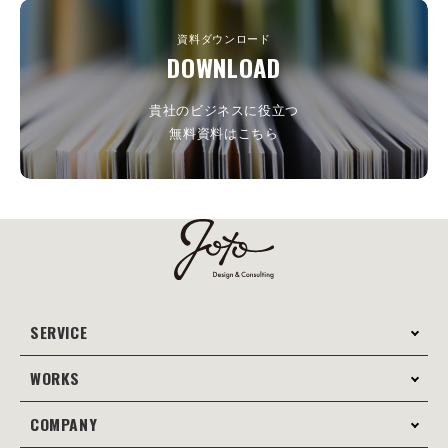
資料ダウンロード
DOWNLOAD
貴社のビジネスに役立つ
無料資料はこちら
SERVICE
WORKS
サービス案内
コンサルティング
COMPANY
制作事例