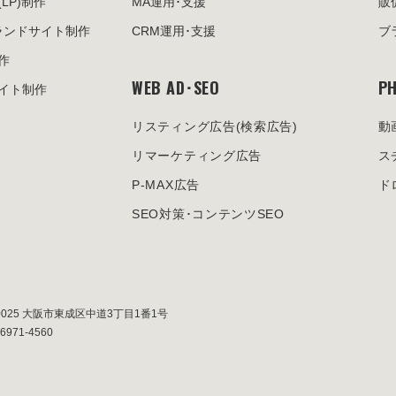
(LP)制作
MA運用･支援
販
ランドサイト制作
CRM運用･支援
ブ
作
WEB AD･SEO
PH
イト制作
リスティング広告
(検索広告)
動
リマーケティング広告
ス
P-MAX広告
ド
SEO対策･
コンテンツSEO
0025
大阪市東成区中道3丁目1番1号
-6971-4560