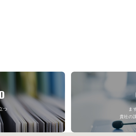
D
立つ
ま
ら
貴社の