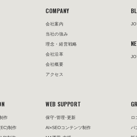
COMPANY
B
会社案内
J
当社の強み
N
理念・経営戦略
会社沿革
J
会社概要
アクセス
ON
WEB SUPPORT
GR
制作
保守･管理･更新
ロ
(EC)制作
AI×SEOコンテンツ制作
パ