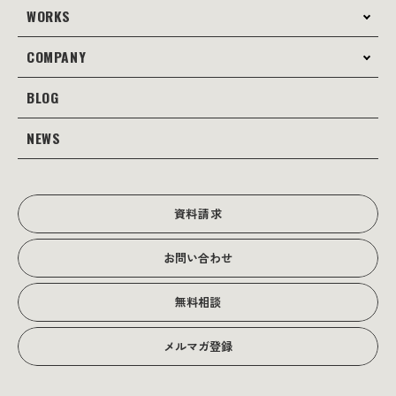
WORKS
サービス案内
コンサルティング
COMPANY
制作事例
Webサイト制作
Web
BLOG
会社案内
Webサイト支援
グラフィック
当社の強み
NEWS
JOTOブログ
Web広告･SEO対策
販促物
理念・経営戦略
グラフィックデザイン
JOTOからのお知らせ
写真撮影･動画制作
会社沿革
写真撮影･動画制作
資料請求
会社概要
お問い合わせ
アクセス
無料相談
メルマガ登録