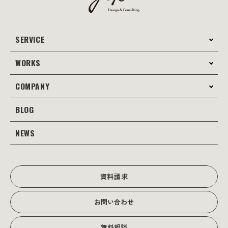
SERVICE
WORKS
サービス案内
コンサルティング
COMPANY
制作事例
Webサイト制作
Web
BLOG
会社案内
Webサイト支援
グラフィック
当社の強み
NEWS
JOTOブログ
Web広告･SEO対策
販促物
理念・経営戦略
グラフィックデザイン
JOTOからのお知らせ
写真撮影･動画制作
会社沿革
写真撮影･動画制作
資料請求
会社概要
お問い合わせ
アクセス
無料相談