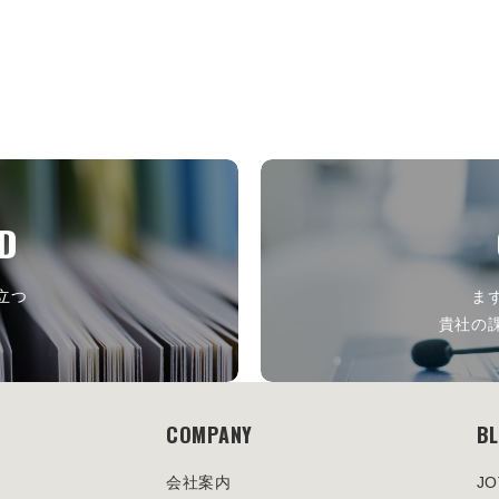
D
立つ
ま
ら
貴社の
COMPANY
B
会社案内
J