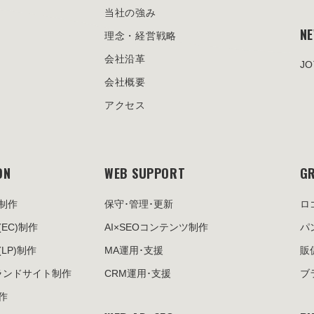
当社の強み
N
理念・経営戦略
会社沿革
J
会社概要
アクセス
ON
WEB SUPPORT
GR
制作
保守･管理･更新
ロ
(EC)制作
AI×SEOコンテンツ制作
パ
(LP)制作
MA運用･支援
販
ランドサイト制作
CRM運用･支援
ブ
作