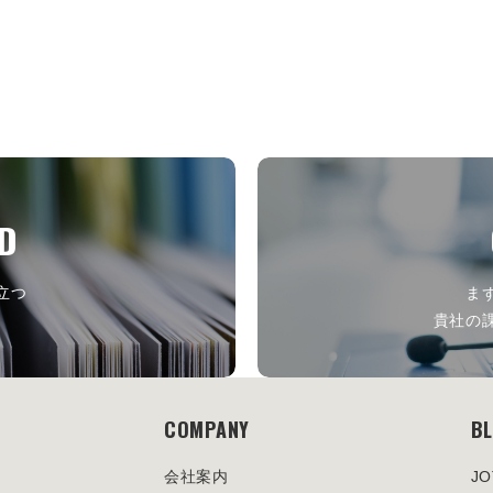
D
立つ
ま
ら
貴社の
COMPANY
B
会社案内
J