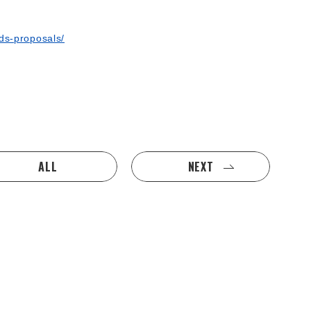
ods-proposals/
ALL
NEXT