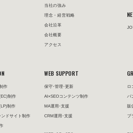
当社の強み
N
理念・経営戦略
会社沿革
J
会社概要
アクセス
ON
WEB SUPPORT
GR
制作
保守･管理･更新
ロ
(EC)制作
AI×SEOコンテンツ制作
パ
(LP)制作
MA運用･支援
販
ランドサイト制作
CRM運用･支援
ブ
作