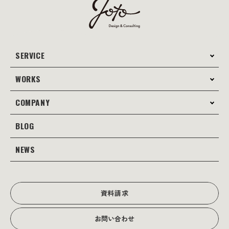
SERVICE
WORKS
サービス案内
コンサルティング
COMPANY
制作事例
Webサイト制作
Web
BLOG
会社案内
Webサイト支援
グラフィック
当社の強み
NEWS
JOTOブログ
Web広告･SEO対策
販促物
理念・経営戦略
グラフィックデザイン
JOTOからのお知らせ
写真撮影･動画制作
会社沿革
写真撮影･動画制作
資料請求
会社概要
お問い合わせ
アクセス