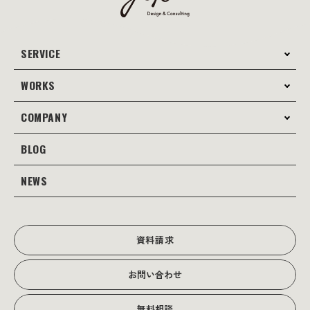
SERVICE
WORKS
サービス案内
コンサルティング
COMPANY
制作事例
Webサイト制作
Web
BLOG
会社案内
Webサイト支援
グラフィック
当社の強み
NEWS
JOTOブログ
Web広告･SEO対策
販促物
理念・経営戦略
グラフィックデザイン
JOTOからのお知らせ
写真撮影･動画制作
会社沿革
写真撮影･動画制作
資料請求
会社概要
お問い合わせ
アクセス
無料相談