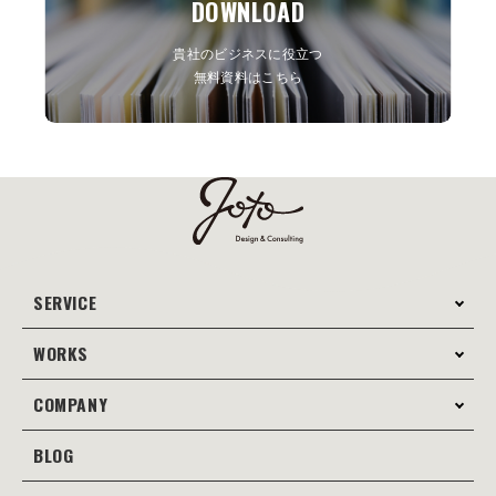
DOWNLOAD
貴社のビジネスに役立つ
無料資料はこちら
SERVICE
WORKS
サービス案内
コンサルティング
COMPANY
制作事例
Webサイト制作
Web
BLOG
会社案内
Webサイト支援
グラフィック