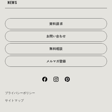
当社の強み
NEWS
JOTOブログ
Web広告･SEO対策
販促物
理念・経営戦略
グラフィックデザイン
JOTOからのお知らせ
写真撮影･動画制作
会社沿革
写真撮影･動画制作
資料請求
会社概要
お問い合わせ
アクセス
無料相談
メルマガ登録
プライバシーポリシー
サイトマップ