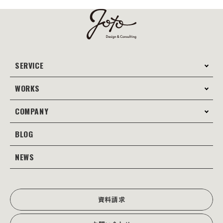
SERVICE
WORKS
サービス案内
コンサルティング
COMPANY
制作事例
Webサイト制作
Web
BLOG
会社案内
Webサイト支援
グラフィック
当社の強み
NEWS
JOTOブログ
Web広告･SEO対策
販促物
理念・経営戦略
グラフィックデザイン
JOTOからのお知らせ
写真撮影･動画制作
会社沿革
写真撮影･動画制作
資料請求
会社概要