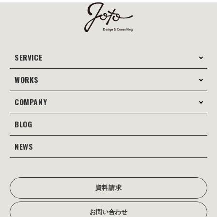
SERVICE
WORKS
サービス案内
コンサルティング
COMPANY
制作事例
Webサイト制作
Web
BLOG
会社案内
Webサイト支援
グラフィック
当社の強み
NEWS
JOTOブログ
Web広告･SEO対策
販促物
理念・経営戦略
グラフィックデザイン
JOTOからのお知らせ
写真撮影･動画制作
会社沿革
写真撮影･動画制作
資料請求
会社概要
アクセス
お問い合わせ