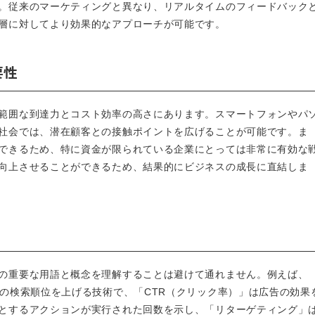
。従来のマーケティングと異なり、リアルタイムのフィードバック
層に対してより効果的なアプローチが可能です。
要性
範囲な到達力とコスト効率の高さにあります。スマートフォンやパ
社会では、潜在顧客との接触ポイントを広げることが可能です。ま
できるため、特に資金が限られている企業にとっては非常に有効な
向上させることができるため、結果的にビジネスの成長に直結しま
の重要な用語と概念を理解することは避けて通れません。例えば、
トの検索順位を上げる技術で、「CTR（クリック率）」は広告の効果
とするアクションが実行された回数を示し、「リターゲティング」