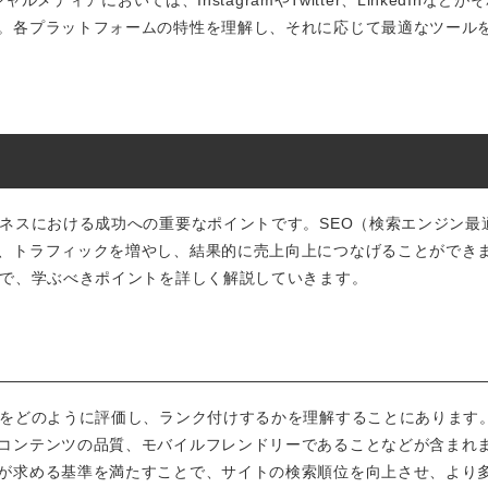
ルメディアにおいては、InstagramやTwitter、LinkedInなどが
。各プラットフォームの特性を理解し、それに応じて最適なツール
ジネスにおける成功への重要なポイントです。SEO（検索エンジン最
、トラフィックを増やし、結果的に売上向上につなげることができ
まで、学ぶべきポイントを詳しく解説していきます。
トをどのように評価し、ランク付けするかを理解することにあります
コンテンツの品質、モバイルフレンドリーであることなどが含まれ
が求める基準を満たすことで、サイトの検索順位を向上させ、より