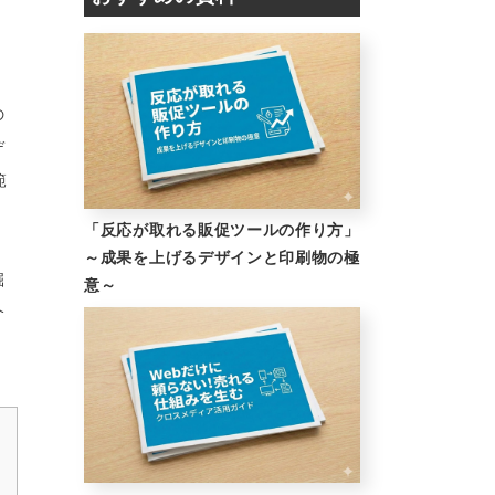
の
デ
範
「反応が取れる販促ツールの作り方」
～成果を上げるデザインと印刷物の極
掘
意～
介